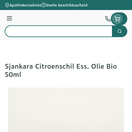
Ga naar de inhoud
Apothekersadvies
Snelle beschikbaarheid
Menu
Zoek
Product, merk, categorie...
Sjankara Citroenschil Ess. Olie Bio
50ml