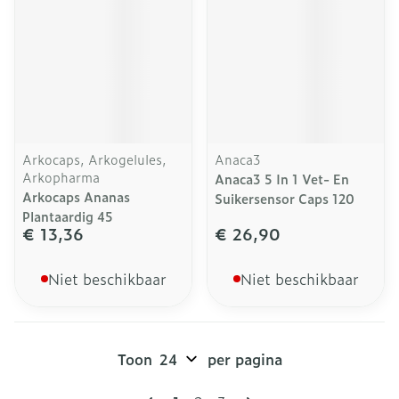
Arkocaps, Arkogelules,
Anaca3
Arkopharma
Anaca3 5 In 1 Vet- En
Arkocaps Ananas
Suikersensor Caps 120
Plantaardig 45
€ 13,36
€ 26,90
Niet beschikbaar
Niet beschikbaar
Toon
per pagina
Pagina's