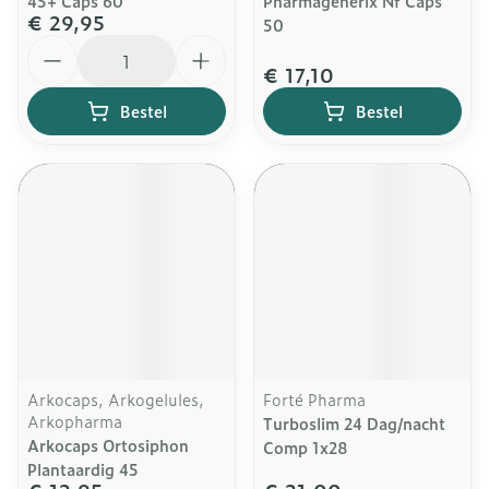
45+ Caps 60
Pharmagenerix Nf Caps
€ 29,95
50
Aantal
€ 17,10
Bestel
Bestel
Arkocaps, Arkogelules,
Forté Pharma
Arkopharma
Turboslim 24 Dag/nacht
Arkocaps Ortosiphon
Comp 1x28
Plantaardig 45