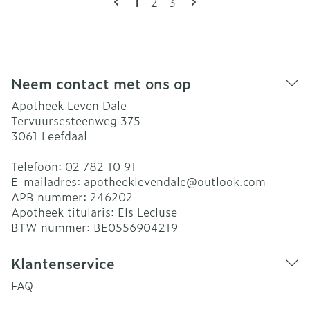
U lees momenteel pagina
Pagina
Pagina
1
2
3
Neem contact met ons op
Apotheek Leven Dale
Tervuursesteenweg 375
3061
Leefdaal
Telefoon:
02 782 10 91
E-mailadres:
apotheeklevendale@
outlook.com
APB nummer:
246202
Apotheek titularis:
Els Lecluse
BTW nummer:
BE0556904219
Klantenservice
FAQ