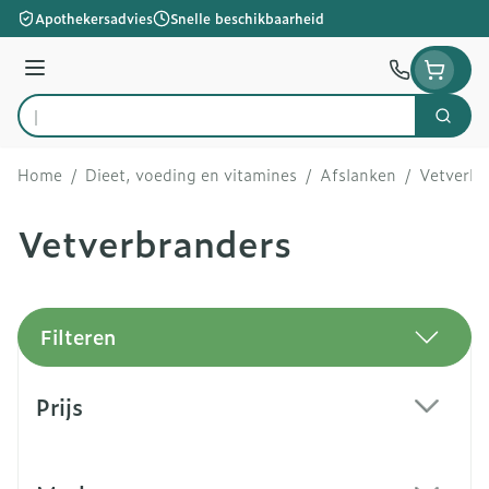
Ga naar de inhoud
Apothekersadvies
Snelle beschikbaarheid
Menu
Zoek
Product, merk, categorie...
Home
/
Dieet, voeding en vitamines
/
Afslanken
/
Vetverbr
Vetverbranders
Filteren
Doorgaan naar productlijst
Prijs
filter