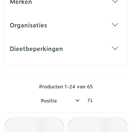
Merken
filter
Organisaties
filter
Dieetbeperkingen
filter
Producten
1
-
24
van
65
Sorteer op: