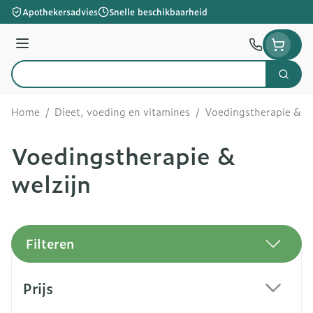
Ga naar de inhoud
Apothekersadvies
Snelle beschikbaarheid
Menu
Zoek
Product, merk, categorie...
Home
/
Dieet, voeding en vitamines
/
Voedingstherapie & we
Voedingstherapie &
welzijn
Filteren
Doorgaan naar productlijst
Prijs
filter