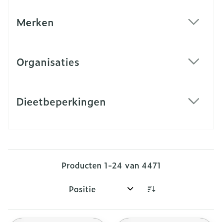
Merken
filter
Organisaties
filter
Dieetbeperkingen
filter
Producten
1
-
24
van
4471
Sorteer op: