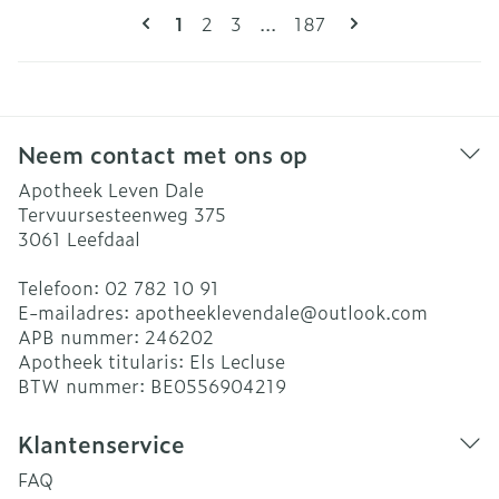
Pagina's
U lees momenteel pagina
Pagina
Pagina
Pagina
1
2
3
...
187
Neem contact met ons op
Apotheek Leven Dale
Tervuursesteenweg 375
3061
Leefdaal
Telefoon:
02 782 10 91
E-mailadres:
apotheeklevendale@
outlook.com
APB nummer:
246202
Apotheek titularis:
Els Lecluse
BTW nummer:
BE0556904219
Klantenservice
FAQ