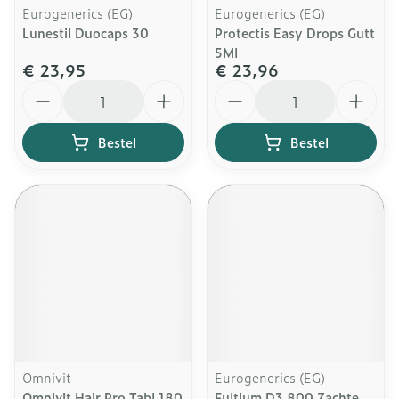
Eurogenerics (EG)
Eurogenerics (EG)
Lunestil Duocaps 30
Protectis Easy Drops Gutt
5Ml
€ 23,95
€ 23,96
Aantal
Aantal
Bestel
Bestel
Omnivit
Eurogenerics (EG)
Omnivit Hair Pro Tabl 180
Fultium D3 800 Zachte