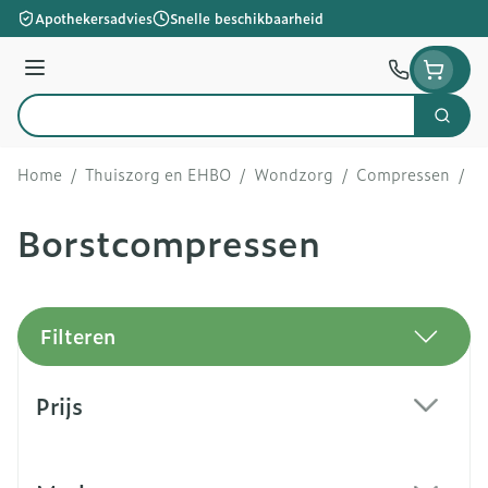
Ga naar de inhoud
Apothekersadvies
Snelle beschikbaarheid
Menu
Zoek
Product, merk, categorie...
Home
/
Thuiszorg en EHBO
/
Wondzorg
/
Compressen
/
B
Borstcompressen
Filteren
Doorgaan naar productlijst
Prijs
filter