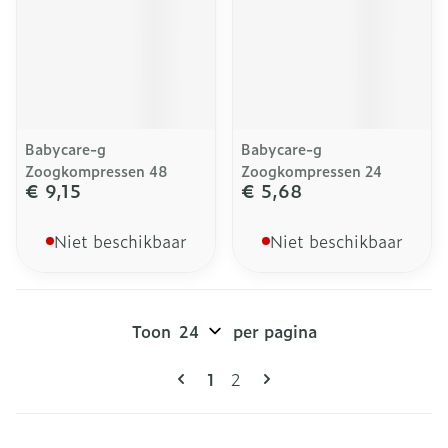
Babycare-g
Babycare-g
Zoogkompressen 48
Zoogkompressen 24
€ 9,15
€ 5,68
Niet beschikbaar
Niet beschikbaar
Toon
per pagina
Pagina's
U lees momenteel pagina
Pagina
1
2