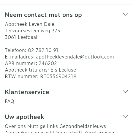
Neem contact met ons op
Apotheek Leven Dale
Tervuursesteenweg 375
3061
Leefdaal
Telefoon:
02 782 10 91
E-mailadres:
apotheeklevendale@
outlook.com
APB nummer:
246202
Apotheek titularis:
Els Lecluse
BTW nummer:
BE0556904219
Klantenservice
FAQ
Uw apotheek
Over ons
Nuttige links
Gezondheidsnieuws
Apotheker van wacht
Voorschrift
Zorgtarieven