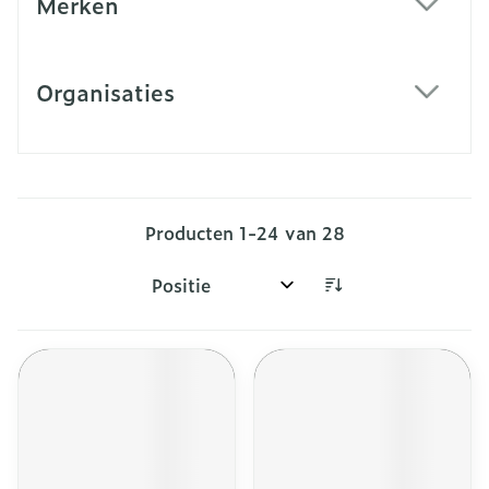
Merken
filter
Organisaties
filter
Producten
1
-
24
van
28
Sorteer op: