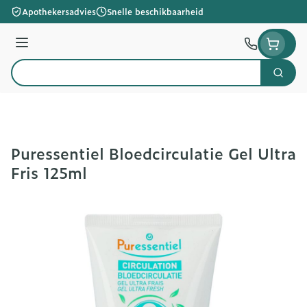
Ga naar de inhoud
Apothekersadvies
Snelle beschikbaarheid
Menu
Zoek
Product, merk, categorie...
Puressentiel Bloedcirculatie Gel Ultra
Fris 125ml