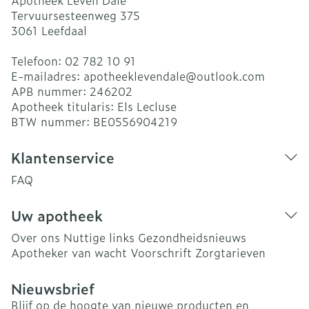
Apotheek Leven Dale
Tervuursesteenweg 375
3061
Leefdaal
Telefoon:
02 782 10 91
E-mailadres:
apotheeklevendale@
outlook.com
APB nummer:
246202
Apotheek titularis:
Els Lecluse
BTW nummer:
BE0556904219
Klantenservice
FAQ
Uw apotheek
Over ons
Nuttige links
Gezondheidsnieuws
Apotheker van wacht
Voorschrift
Zorgtarieven
Nieuwsbrief
Blijf op de hoogte van nieuwe producten en