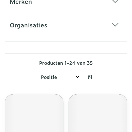
Merken
filter
Organisaties
filter
Producten
1
-
24
van
35
Sorteer op: