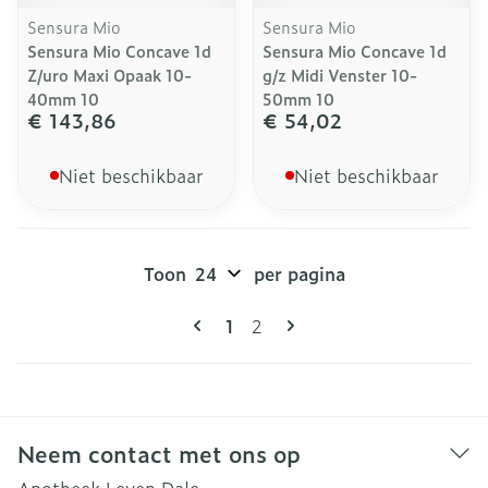
Sensura Mio
Sensura Mio
Sensura Mio Concave 1d
Sensura Mio Concave 1d
Z/uro Maxi Opaak 10-
g/z Midi Venster 10-
40mm 10
50mm 10
€ 143,86
€ 54,02
Niet beschikbaar
Niet beschikbaar
Toon
per pagina
Pagina's
U lees momenteel pagina
Pagina
1
2
Neem contact met ons op