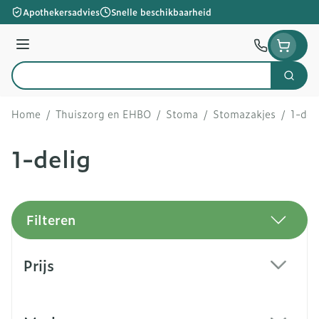
Ga naar de inhoud
Apothekersadvies
Snelle beschikbaarheid
Menu
Zoek
Product, merk, categorie...
Home
/
Thuiszorg en EHBO
/
Stoma
/
Stomazakjes
/
1-del
1-delig
Filteren
Doorgaan naar productlijst
Prijs
filter