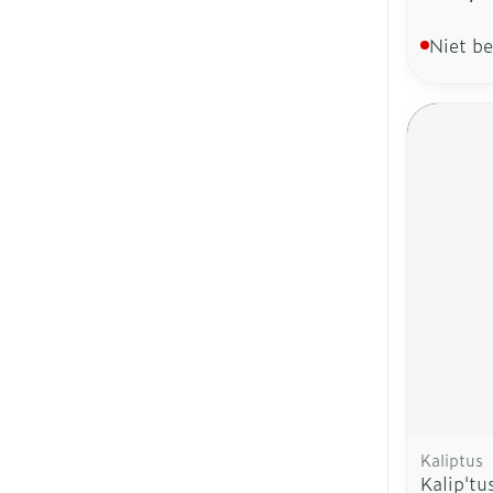
Niet b
Kaliptus
Kalip'tu