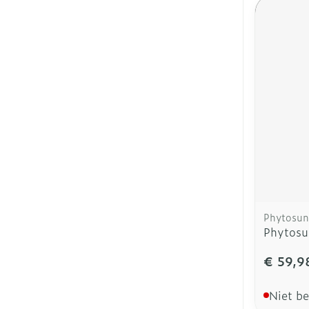
Phytosun
Phytosu
€ 59,9
Niet b