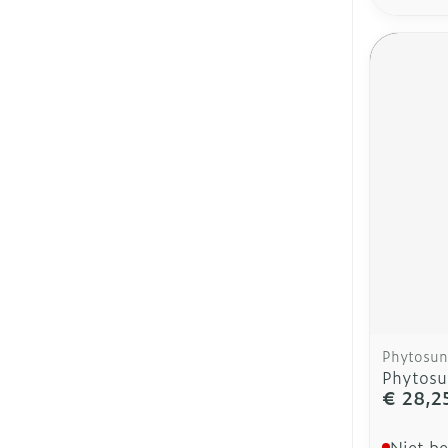
Phytosun
Phytosun
€ 28,2
Niet b