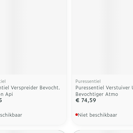
rging
Supplementen
Insectenw
n
Mondmaskers
middelen
nissen
d -
uid
id
iel
Puressentiel
tiel Verspreider Bevocht.
Puressentiel Verstuiver 
on Api
Bevochtiger Atmo
5
€ 74,59
Zelfbruiner
Scheren
eschikbaar
Niet beschikbaar