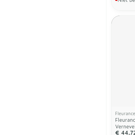
Fleuranc
Fleuran
Verneve
€ 44,7