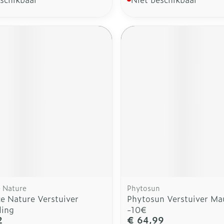
e Nature
Phytosun
ce Nature Verstuiver
Phytosun Verstuiver Ma
ling
-10€
2
€ 64,99