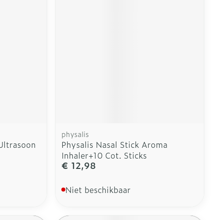
erende
Parfums en
geurproducten
physalis
Ultrasoon
Physalis Nasal Stick Aroma
Inhaler+10 Cot. Sticks
€ 12,98
CBD
Niet beschikbaar