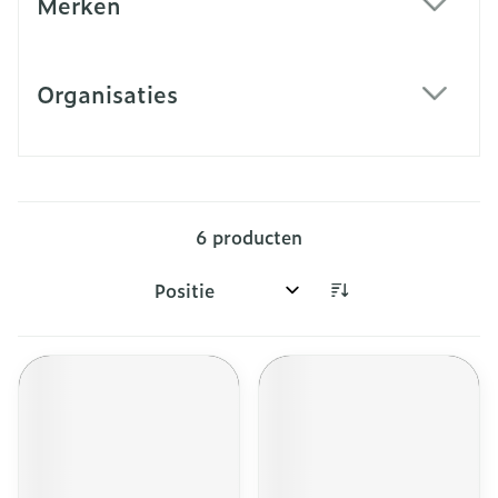
Merken
filter
Organisaties
filter
6
producten
Sorteer op: