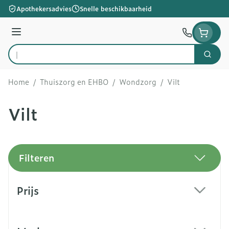
Ga naar de inhoud
Apothekersadvies
Snelle beschikbaarheid
Menu
Zoek
Product, merk, categorie...
Home
/
Thuiszorg en EHBO
/
Wondzorg
/
Vilt
Vilt
Filteren
Doorgaan naar productlijst
Prijs
filter