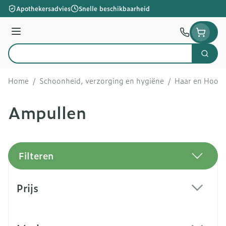
Ga naar de inhoud
Apothekersadvies
Snelle beschikbaarheid
Menu
Zoek
Product, merk, categorie...
Home
/
Schoonheid, verzorging en hygiëne
/
Haar en Hoofd
Ampullen
Filteren
Doorgaan naar productlijst
Prijs
filter