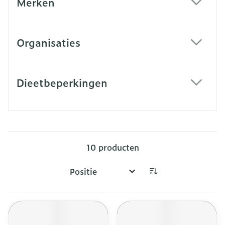
Merken
filter
Organisaties
filter
Dieetbeperkingen
filter
10
producten
Sorteer op: