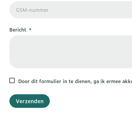
Haar
Gezichtsverzo
Pillendozen e
accessoires
Pigmentstoor
Bericht
Gevoelige hui
geïrriteerde h
Gemengde hu
Doffe huid
Toon meer
Door dit formulier in te dienen, ga ik ermee a
Snurken
Verzenden