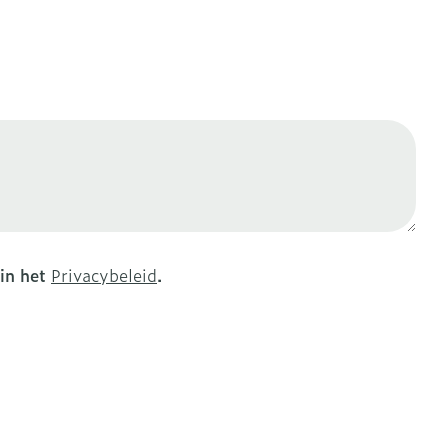
erende
Parfums en
geurproducten
 in het
Privacybeleid
.
CBD