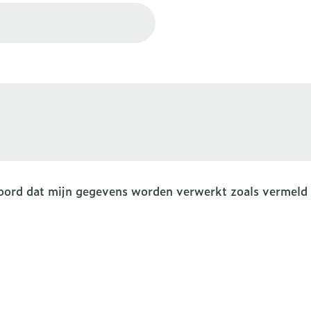
rging
Supplementen
Insectenw
n
Mondmaskers
middelen
nissen
d -
uid
id
kkoord dat mijn gegevens worden verwerkt zoals vermeld
Zelfbruiner
Scheren