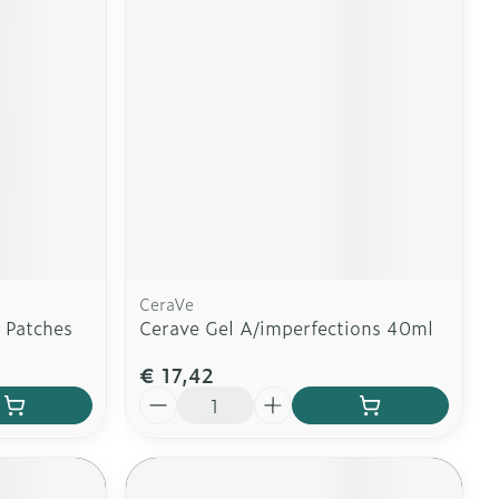
erende
Parfums en
geurproducten
CeraVe
 Patches
Cerave Gel A/imperfections 40ml
€ 17,42
CBD
Aantal