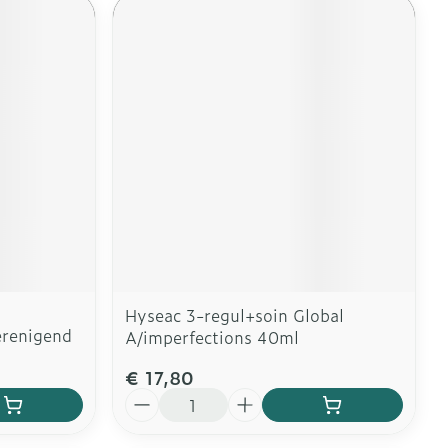
Hyseac 3-regul+soin Global
erenigend
A/imperfections 40ml
€ 17,80
Aantal