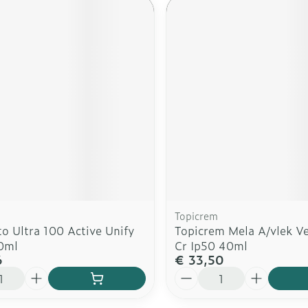
Topicrem
to Ultra 100 Active Unify
Topicrem Mela A/vlek V
0ml
Cr Ip50 40ml
6
€ 33,50
Aantal