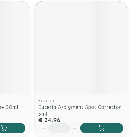
Eucerin
o+ 30ml
Eucerin A/pigment Spot Corrector
5ml
€ 24,96
Aantal