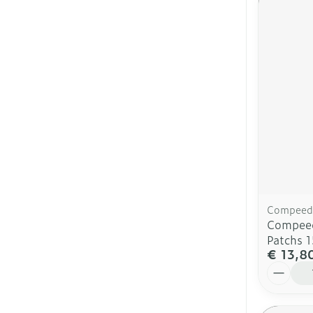
Compeed
Compeed
Patchs 1
€ 13,8
Aantal