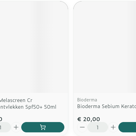
Melascreen Cr
Bioderma
Bioderma Sebium Kerat
ntvlekken Spf50+ 50ml
0
€ 20,00
Aantal