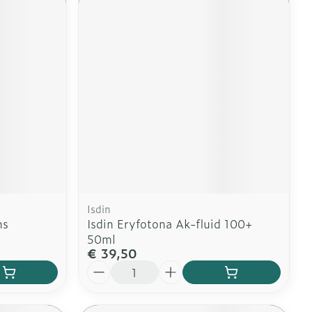
Isdin
ns
Isdin Eryfotona Ak-fluid 100+
50ml
€ 39,50
Aantal