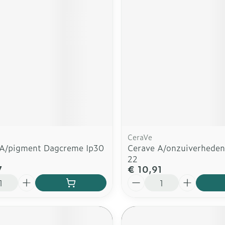
rging
Supplementen
Insectenw
n
Mondmaskers
middelen
nissen
d -
uid
id
CeraVe
 A/pigment Dagcreme Ip30
Cerave A/onzuiverheden
22
7
€ 10,91
Zelfbruiner
Scheren
Aantal