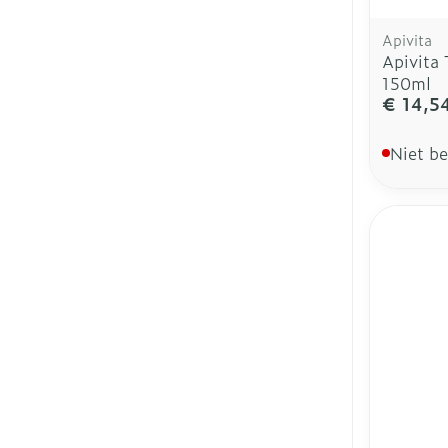
Apivita
Apivita 
150ml
€ 14,5
Niet b