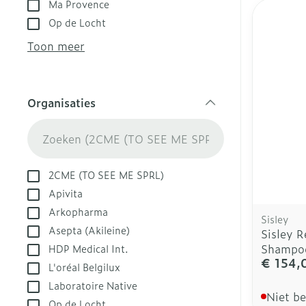
Ma Provence
Aerosol toest
Droge voeten,
Tabletten
Op de Locht
kloven
Aerosol acces
Creme, gel en
Toon meer
Blaren
Zuurstof
Eelt
Ademhalingsst
Organisaties
Eksteroog - l
filter
Toon meer
Spieren en ge
2CME (TO SEE ME SPRL)
Specifiek vo
Naalden en sp
Apivita
Arkopharma
Infecties
Lichaamsverz
Spuiten
Sisley
Asepta (Akileine)
Sisley R
Deodorant
Oplossing voor
Shampo
HDP Medical Int.
Gezichtsverzo
Naalden
€ 154,
Luizen
L'oréal Belgilux
Naalden voor 
Laboratoire Native
Niet b
- pennaalden
Op de Locht