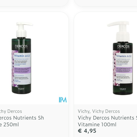
Afslanken
Homeopath
Massage
Toon meer
Enkel en v
Toon meer
Toon meer
rging
Supplementen
Insectenw
n
Mondmaskers
middelen
nissen
d -
uid
id
chy Dercos
Vichy, Vichy Dercos
ercos Nutrients Sh
Vichy Dercos Nutrients 
e 250ml
Vitamine 100ml
Zelfbruiner
Scheren
5
€ 4,95