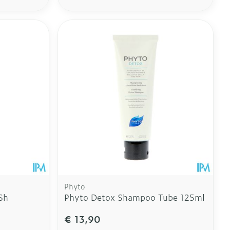
ie
Diverse
Specifiek voor de ogen
oet
geneesmiddelen
Toon meer
erende
Parfums en
geurproducten
Phyto
Sh
Phyto Detox Shampoo Tube 125ml
CBD
€ 13,90