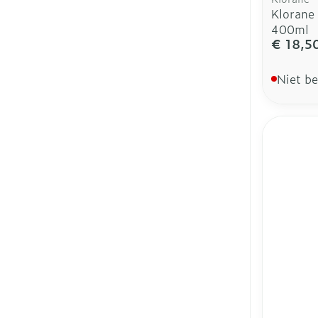
Klorane 
400ml
€ 18,5
Niet b