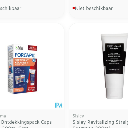
eschikbaar
Niet beschikbaar
rma
Sisley
l Ontdekkingspack Caps
Sisley Revitalizing Stra
 200ml Grat.
Shampoo 200ml