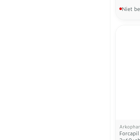
Niet b
Arkopha
Forcapi
2x60+sh