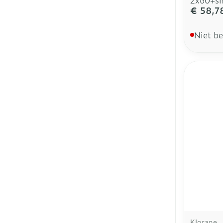
€ 58,7
Niet b
Klorane