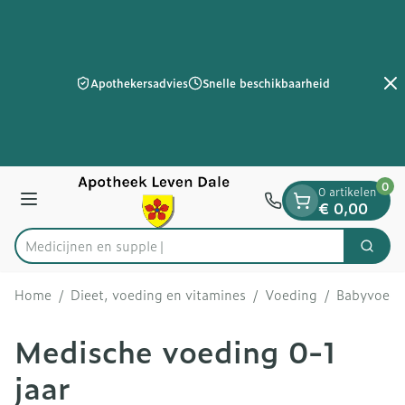
Dia 2 van 2
Ga naar de inhoud
Apothekersadvies
Snelle beschikbaarheid
0
0 artikelen
Menu
€ 0,00
Zoek
Product, merk, categorie...
Home
/
Dieet, voeding en vitamines
/
Voeding
/
Babyvoedi
Medische voeding 0-1
jaar