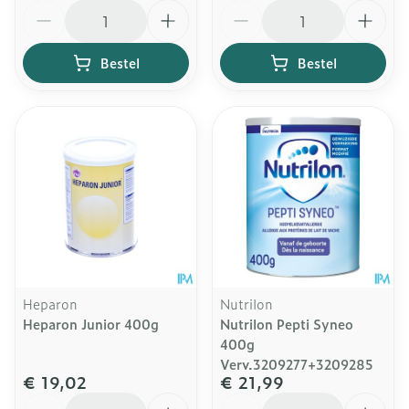
Aantal
Aantal
Bestel
Bestel
Heparon
Nutrilon
Heparon Junior 400g
Nutrilon Pepti Syneo
400g
Verv.3209277+3209285
€ 19,02
€ 21,99
Aantal
Aantal