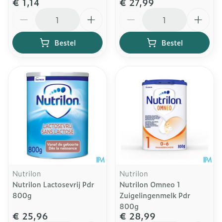
€ 1,14
€ 27,99
Aantal
Aantal
Bestel
Bestel
Nutrilon
Nutrilon
Nutrilon Lactosevrij Pdr
Nutrilon Omneo 1
800g
Zuigelingenmelk Pdr
800g
€ 25,96
€ 28,99