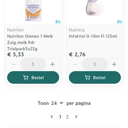
Nutrilon
Nutricia
Nutrilon Omneo 1 Melk
Infatrini 0-18m Fl 125ml
Zuig.melk Pdr
Trialpack5x23g
€ 5,33
€ 2,76
Aantal
Aantal
Bestel
Bestel
Toon
per pagina
Pagina's
U lees momenteel pagina
Pagina
1
2