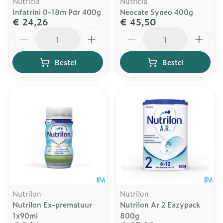
Nutricia
Nutricia
Infatrini 0-18m Pdr 400g
Neocate Syneo 400g
€ 24,26
€ 45,50
Aantal
Aantal
Bestel
Bestel
Nutrilon
Nutrilon
Nutrilon Ex-prematuur
Nutrilon Ar 2 Eazypack
1x90ml
800g