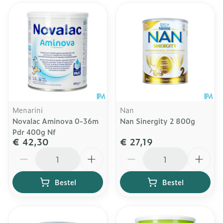
Menarini
Nan
Novalac Aminova 0-36m
Nan Sinergity 2 800g
Pdr 400g Nf
€ 42,30
€ 27,19
Aantal
Aantal
Bestel
Bestel