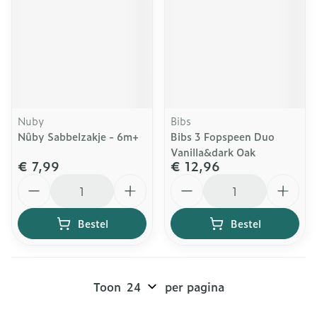
Nuby
Bibs
Nûby Sabbelzakje - 6m+
Bibs 3 Fopspeen Duo
Vanilla&dark Oak
€ 7,99
€ 12,96
Aantal
Aantal
Bestel
Bestel
Toon
per pagina
Pagina's