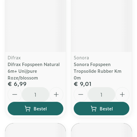
Difrax
Sonora
Difrax Fopspeen Natural
Sonora Fopspeen
6m+ Uni/pure
Tropsolide Rubber Km
Roze/blossom
0m
€ 6,99
€ 9,01
Aantal
Aantal
Bestel
Bestel