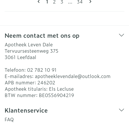
U lees momenteel pagina
Pagina
Pagina
Pagina
1
2
3
...
34
Neem contact met ons op
Apotheek Leven Dale
Tervuursesteenweg 375
3061
Leefdaal
Telefoon:
02 782 10 91
E-mailadres:
apotheeklevendale@
outlook.com
APB nummer:
246202
Apotheek titularis:
Els Lecluse
BTW nummer:
BE0556904219
Klantenservice
FAQ