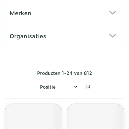
Merken
filter
Organisaties
filter
Producten
1
-
24
van
812
Sorteer op: