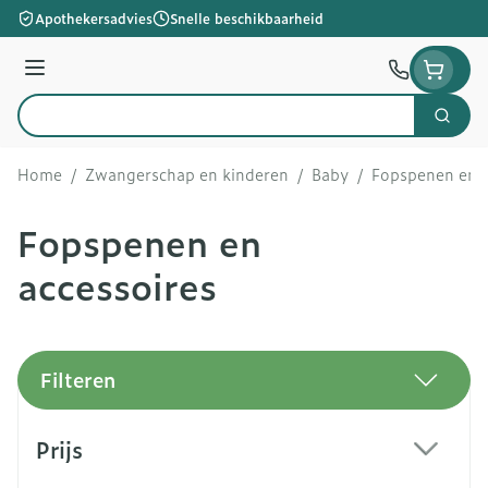
Ga naar de inhoud
Apothekersadvies
Snelle beschikbaarheid
Menu
Zoek
Product, merk, categorie...
Home
/
Zwangerschap en kinderen
/
Baby
/
Fopspenen en a
Fopspenen en
accessoires
Filteren
Doorgaan naar productlijst
Prijs
filter