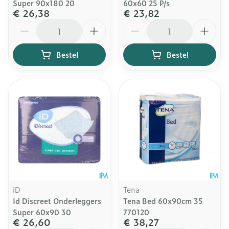
Super 90x180 20
60x60 25 P/s
€ 26,38
€ 23,82
Aantal
Aantal
Bestel
Bestel
iD
Tena
Id Discreet Onderleggers
Tena Bed 60x90cm 35
Super 60x90 30
770120
€ 26,60
€ 38,27