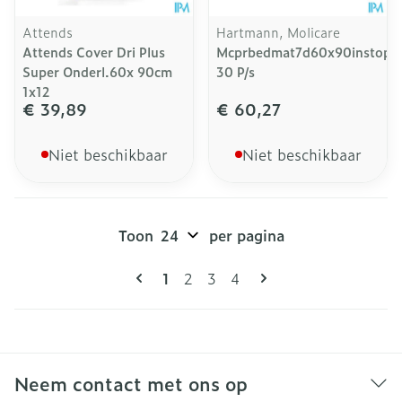
Attends
Hartmann, Molicare
Attends Cover Dri Plus
Mcprbedmat7d60x90instopst
Super Onderl.60x 90cm
30 P/s
1x12
€ 39,89
€ 60,27
Niet beschikbaar
Niet beschikbaar
Toon
per pagina
Pagina's
U lees momenteel pagina
Pagina
Pagina
Pagina
1
2
3
4
Neem contact met ons op