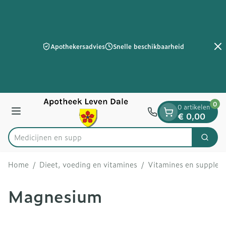
Dia 2 van 2
Ga naar de inhoud
Apothekersadvies
Snelle beschikbaarheid
0
0 artikelen
Menu
€ 0,00
Zoek
Product, merk, categorie...
Home
/
Dieet, voeding en vitamines
/
Vitamines en supple
Magnesium