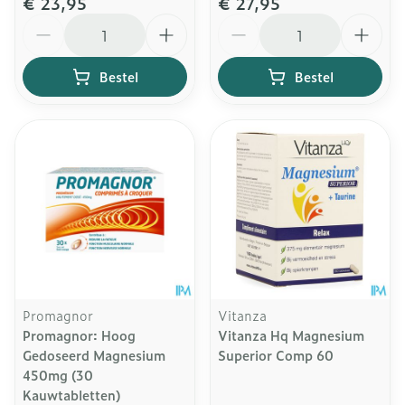
€ 23,95
€ 27,95
Aantal
Aantal
Bestel
Bestel
Promagnor
Vitanza
Promagnor: Hoog
Vitanza Hq Magnesium
Gedoseerd Magnesium
Superior Comp 60
450mg (30
Kauwtabletten)