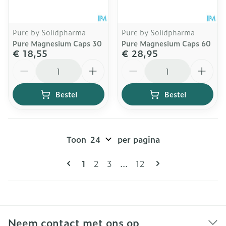
Pure by Solidpharma
Pure by Solidpharma
Pure Magnesium Caps 30
Pure Magnesium Caps 60
€ 18,55
€ 28,95
Aantal
Aantal
Bestel
Bestel
Toon
per pagina
Pagina's
U lees momenteel pagina
Pagina
Pagina
Pagina
1
2
3
...
12
Neem contact met ons op