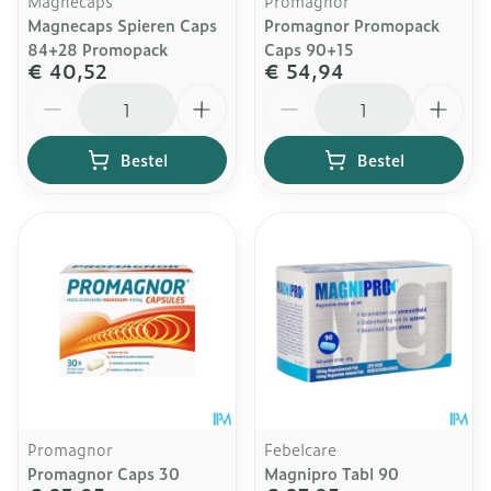
Magnecaps
Promagnor
Magnecaps Spieren Caps
Promagnor Promopack
84+28 Promopack
Caps 90+15
€ 40,52
€ 54,94
Aantal
Aantal
Bestel
Bestel
Promagnor
Febelcare
Promagnor Caps 30
Magnipro Tabl 90