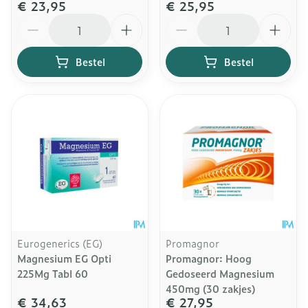
€ 23,95
€ 25,95
Aantal
Aantal
Bestel
Bestel
Eurogenerics (EG)
Promagnor
Magnesium EG Opti
Promagnor: Hoog
225Mg Tabl 60
Gedoseerd Magnesium
450mg (30 zakjes)
€ 34,63
€ 27,95