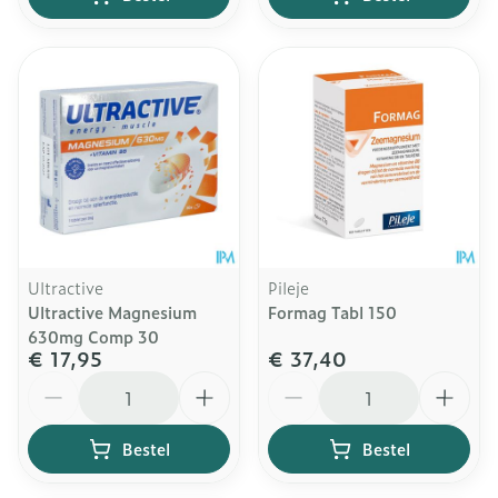
Ultractive
Pileje
Ultractive Magnesium
Formag Tabl 150
630mg Comp 30
€ 17,95
€ 37,40
Aantal
Aantal
Bestel
Bestel