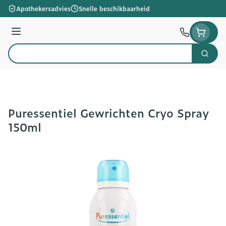
Ga naar de inhoud
Apothekersadvies
Snelle beschikbaarheid
Menu
Zoek
Product, merk, categorie...
Puressentiel Gewrichten Cryo Spray
150ml