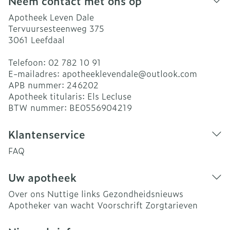
Neem contact met ons op
Apotheek Leven Dale
Tervuursesteenweg 375
3061
Leefdaal
Telefoon:
02 782 10 91
E-mailadres:
apotheeklevendale@
outlook.com
APB nummer:
246202
Apotheek titularis:
Els Lecluse
BTW nummer:
BE0556904219
Klantenservice
FAQ
Uw apotheek
Over ons
Nuttige links
Gezondheidsnieuws
Apotheker van wacht
Voorschrift
Zorgtarieven