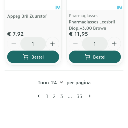
Pharmaglasses
Appeg Bril Zuurstof
Pharmaglasses Leesbril
Diop.+3.00 Brown
€ 7,92
€ 11,95
Aantal
Aantal
Bestel
Bestel
Toon
per pagina
Pagina's
U lees momenteel pagina
Pagina
Pagina
Pagina
1
2
3
...
35