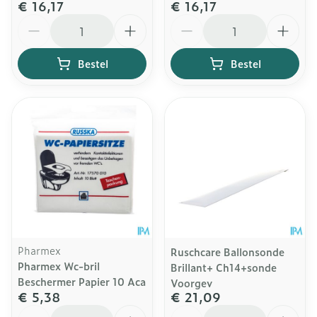
€ 16,17
€ 16,17
Aantal
Aantal
Bestel
Bestel
Pharmex
Ruschcare Ballonsonde
Pharmex Wc-bril
Brillant+ Ch14+sonde
Beschermer Papier 10 Aca
Voorgev
€ 5,38
€ 21,09
Aantal
Aantal