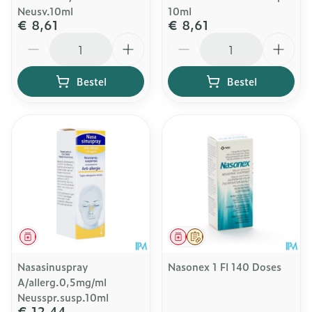
Neusv.10ml
10ml
€ 8,61
€ 8,61
Aantal
Aantal
Bestel
Bestel
Geneesmiddel
Geneesmiddel
Op voorschrift
Nasasinuspray
Nasonex 1 Fl 140 Doses
A/allerg.0,5mg/ml
Neusspr.susp.10ml
€ 12,44