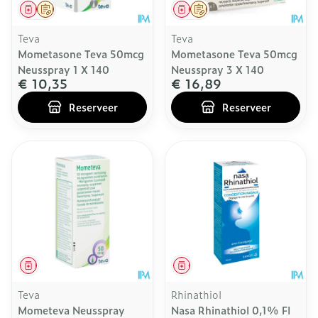
Geneesmiddel
Op voorschrift
Geneesmiddel
Op voorschrift
Teva
Teva
Mometasone Teva 50mcg
Mometasone Teva 50mcg
Neusspray 1 X 140
Neusspray 3 X 140
€ 10,35
€ 16,89
Reserveer
Reserveer
Geneesmiddel
Geneesmiddel
Teva
Rhinathiol
Mometeva Neusspray
Nasa Rhinathiol 0,1% Fl