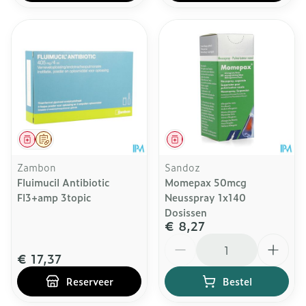
Geneesmiddel
Op voorschrift
Geneesmiddel
Zambon
Sandoz
Fluimucil Antibiotic
Momepax 50mcg
Fl3+amp 3topic
Neusspray 1x140
Dosissen
€ 8,27
Aantal
€ 17,37
Reserveer
Bestel