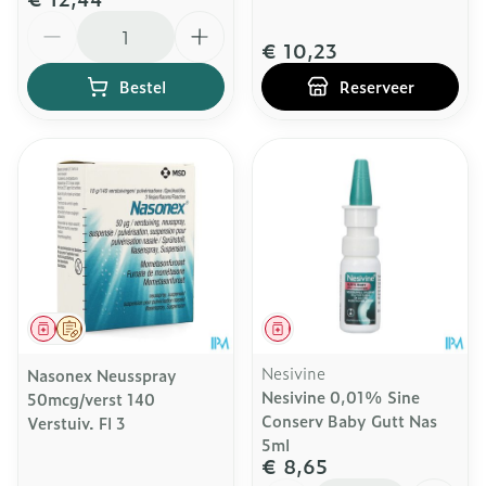
Aantal
€ 10,23
Bestel
Reserveer
Geneesmiddel
Op voorschrift
Geneesmiddel
Nesivine
Nasonex Neusspray
Nesivine 0,01% Sine
50mcg/verst 140
Conserv Baby Gutt Nas
Verstuiv. Fl 3
5ml
€ 8,65