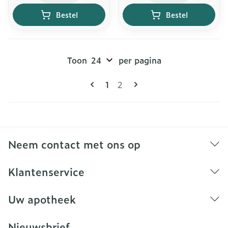
Bestel
Bestel
Toon
per pagina
Pagina's
U lees momenteel pagina
Pagina
1
2
Neem contact met ons op
Klantenservice
Uw apotheek
Nieuwsbrief