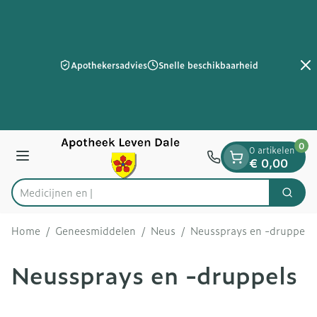
Dia 2 van 2
Ga naar de inhoud
Apothekersadvies
Snelle beschikbaarheid
0
0 artikelen
Menu
€ 0,00
Zoek
Product, merk, categorie...
Home
/
Geneesmiddelen
/
Neus
/
Neussprays en -druppels
Neussprays en -druppels