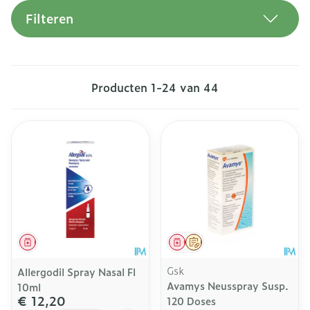
Filteren
Producten
1
-
24
van
44
Geneesmiddel
Geneesmiddel
Op voorschrift
Gsk
Allergodil Spray Nasal Fl
Avamys Neusspray Susp.
10ml
€ 12,20
120 Doses