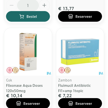
Aantal
€ 13,77
Bestel
Reserveer
Geneesmiddel
Op voorschrift
Geneesmiddel
Op voorschrift
Gsk
Zambon
Flixonase Aqua Doses
Fluimucil Antibiotic
120x50mcg
Fl1+amp 1topic
€ 10,14
€ 7,22
Reserveer
Reserveer