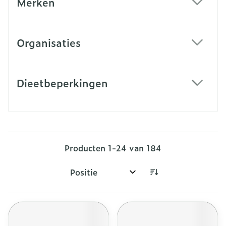
Merken
filter
Organisaties
filter
Dieetbeperkingen
filter
Producten
1
-
24
van
184
Sorteer op: