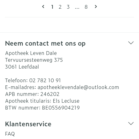
Pagina's
U lees momenteel pagina
Pagina
Pagina
Pagina
1
2
3
...
8
Neem contact met ons op
Apotheek Leven Dale
Tervuursesteenweg 375
3061
Leefdaal
Telefoon:
02 782 10 91
E-mailadres:
apotheeklevendale@
outlook.com
APB nummer:
246202
Apotheek titularis:
Els Lecluse
BTW nummer:
BE0556904219
Klantenservice
FAQ