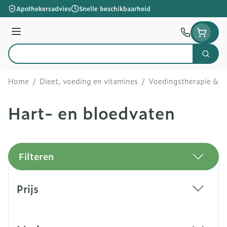
Ga naar de inhoud
Apothekersadvies
Snelle beschikbaarheid
Menu
Zoek
Product, merk, categorie...
Home
/
Dieet, voeding en vitamines
/
Voedingstherapie & we
Hart- en bloedvaten
Filteren
Doorgaan naar productlijst
Prijs
filter