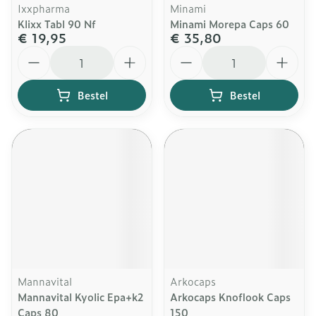
Ixxpharma
Minami
Klixx Tabl 90 Nf
Minami Morepa Caps 60
€ 19,95
€ 35,80
Aantal
Aantal
Bestel
Bestel
Mannavital
Arkocaps
Mannavital Kyolic Epa+k2
Arkocaps Knoflook Caps
Caps 80
150