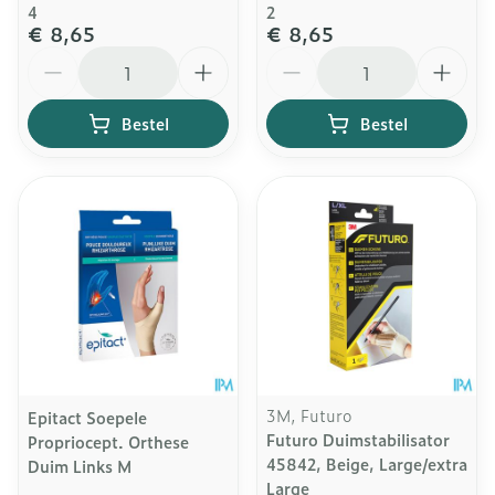
4
2
€ 8,65
€ 8,65
Aantal
Aantal
Bestel
Bestel
3M, Futuro
Epitact Soepele
Futuro Duimstabilisator
Propriocept. Orthese
45842, Beige, Large/extra
Duim Links M
Large