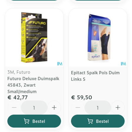
3M, Futuro
Epitact Spalk Pols Duim
Futuro Deluxe Duimspalk
Links S
45843, Zwart
Small/medium
€ 42,77
€ 59,50
Aantal
Aantal
Bestel
Bestel