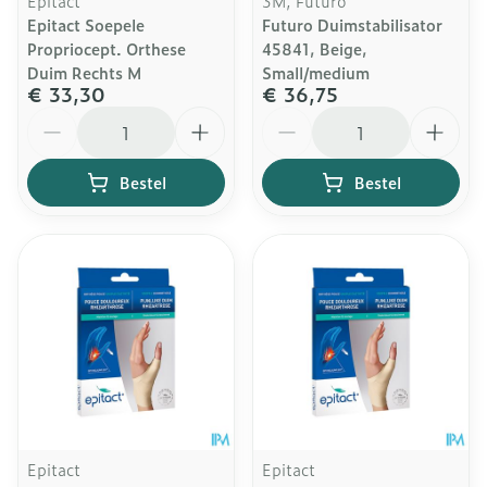
Epitact
3M, Futuro
Epitact Soepele
Futuro Duimstabilisator
Propriocept. Orthese
45841, Beige,
Duim Rechts M
Small/medium
€ 33,30
€ 36,75
Aantal
Aantal
Bestel
Bestel
Epitact
Epitact