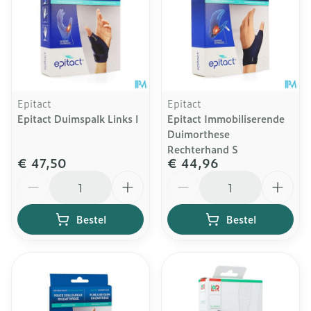
Epitact
Epitact
Epitact Duimspalk Links l
Epitact Immobiliserende
Duimorthese
Rechterhand S
€ 47,50
€ 44,96
Aantal
Aantal
Bestel
Bestel