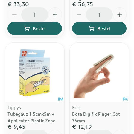
€ 33,30
€ 36,75
Aantal
Aantal
Bestel
Bestel
Tippys
Bota
Tubegauz 1,5cmx5m +
Bota Digifix Finger Cot
Applicator Plastic Zeno
76mm
€ 9,45
€ 12,19
Aantal
Aantal