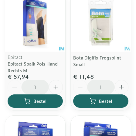
Epitact
Bota Digifix Frogsplint
Epitact Spalk Pols Hand
Small
Rechts M
€ 57,94
€ 11,48
Aantal
Aantal
Bestel
Bestel