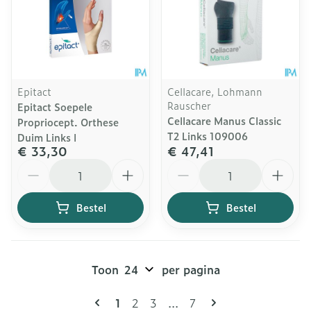
Epitact
Cellacare, Lohmann
Rauscher
Epitact Soepele
Cellacare Manus Classic
Propriocept. Orthese
T2 Links 109006
Duim Links l
€ 33,30
€ 47,41
Aantal
Aantal
Bestel
Bestel
Toon
per pagina
Pagina's
U lees momenteel pagina
Pagina
Pagina
Pagina
1
2
3
...
7