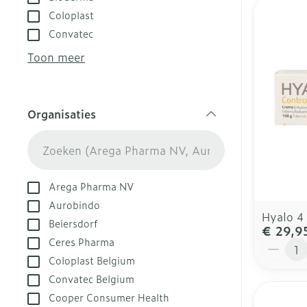
zuurstof
Voeten en be
Zware benen
Coloplast
Aerosol toest
Droge voeten,
Tabletten
Convatec
kloven
Aerosol acces
Creme, gel en
Toon meer
Blaren
Zuurstof
Eelt
Ademhalingsst
Organisaties
Eksteroog - l
filter
Toon meer
Spieren en ge
Arega Pharma NV
Specifiek vo
Naalden en sp
Aurobindo
Hyalo 4
Beiersdorf
Infecties
Lichaamsverz
Spuiten
€ 29,9
Ceres Pharma
Aantal
Deodorant
Oplossing voor
Coloplast Belgium
Gezichtsverzo
Naalden
Luizen
Convatec Belgium
Naalden voor 
Cooper Consumer Health