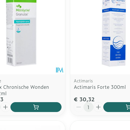
e
Actimaris
x Chronische Wonden
Actimaris Forte 300ml
2ml
43
€ 30,32
Aantal