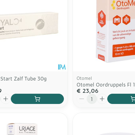
Start Zalf Tube 30g
Otomel
Otomel Oordruppels Fl 
9
€ 23,06
Aantal