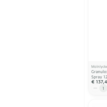
Molnlyck
Granulo
Spray 1
€ 137,
Aantal