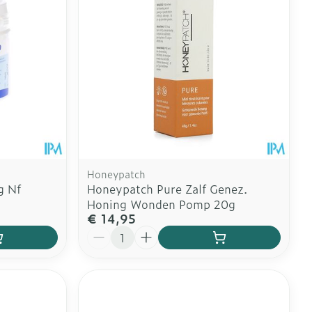
Honeypatch
g Nf
Honeypatch Pure Zalf Genez.
Honing Wonden Pomp 20g
€ 14,95
Aantal