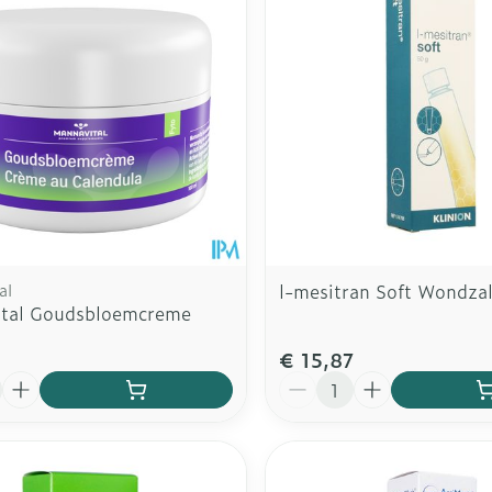
al
l-mesitran Soft Wondza
tal Goudsbloemcreme
€ 15,87
Aantal