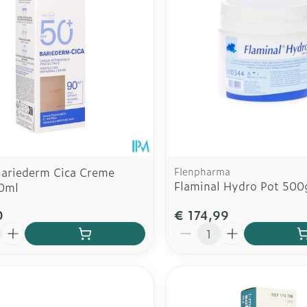
Bariederm Cica Creme
Flenpharma
Flaminal Hydro Pot 500
0ml
0
€ 174,99
Aantal