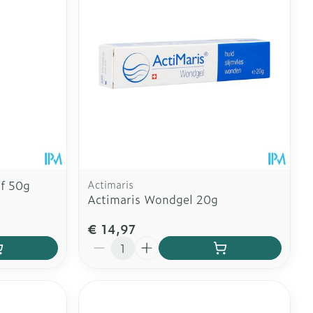
lf 50g
Actimaris
Actimaris Wondgel 20g
€ 14,97
Aantal