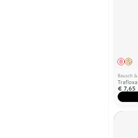
Genees
Op 
Bausch &
Traflox
€ 7,65