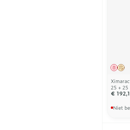
Genees
Op 
Ximarac
25 + 25
€ 192,
Niet b