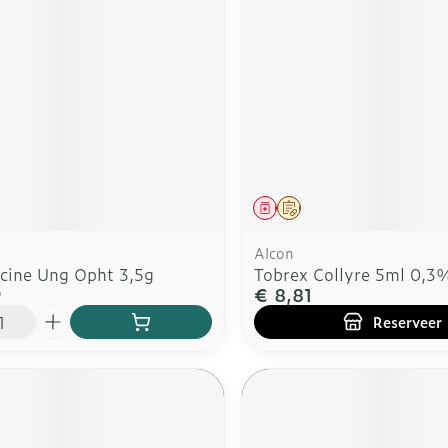
rging
Supplementen
Insectenw
n
Mondmaskers
middelen
nissen
d -
uid
id
middel
Geneesmiddel
Op voorschrift
Alcon
cine Ung Opht 3,5g
Tobrex Collyre 5ml 0,3
9
€ 8,81
Reserveer
Zelfbruiner
Scheren