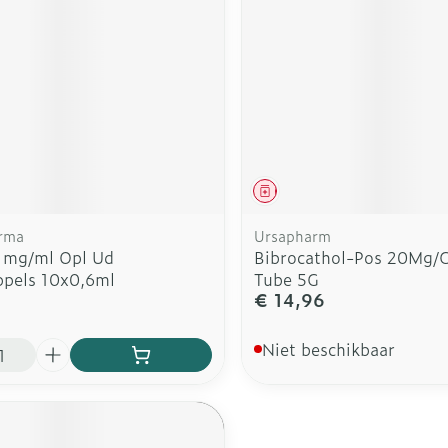
middel
Geneesmiddel
rma
Ursapharm
 1mg/ml Opl Ud
Bibrocathol-Pos 20Mg/G
pels 10x0,6ml
Tube 5G
€ 14,96
Niet beschikbaar