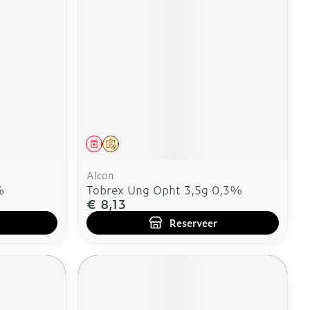
erende
Parfums en
geurproducten
Geneesmiddel
Op voorschrift
Alcon
%
Tobrex Ung Opht 3,5g 0,3%
€ 8,13
Reserveer
CBD