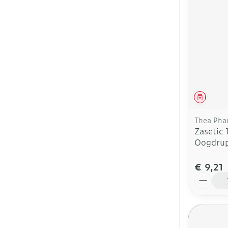
Genees
Thea Pha
Zasetic
Oogdrup
€ 9,21
Aantal