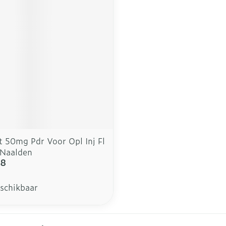
middel
voorschrift
t 50mg Pdr Voor Opl Inj Fl
 Naalden
18
eschikbaar