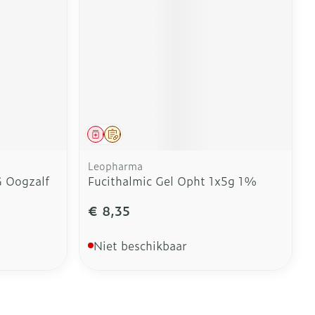
Geneesmiddel
Op voorschrift
Leopharma
 Oogzalf
Fucithalmic Gel Opht 1x5g 1%
€ 8,35
Niet beschikbaar