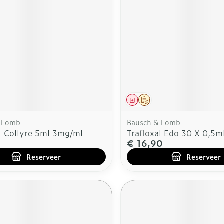
middel
voorschrift
Geneesmiddel
Op voorschrift
 Lomb
Bausch & Lomb
al Collyre 5ml 3mg/ml
Trafloxal Edo 30 X 0,5m
€ 16,90
Reserveer
Reserveer