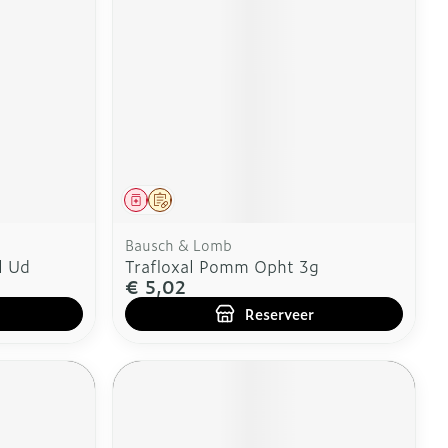
Geneesmiddel
Op voorschrift
Bausch & Lomb
l Ud
Trafloxal Pomm Opht 3g
€ 5,02
Reserveer