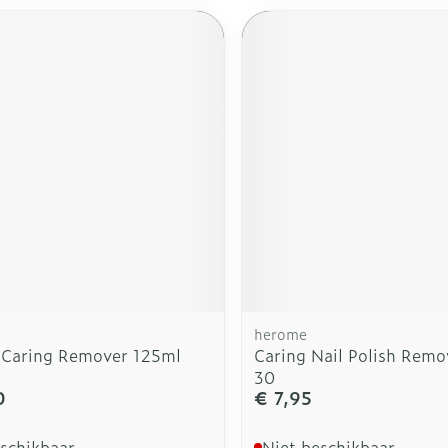
herome
Caring Remover 125ml
Caring Nail Polish Remo
30
0
€ 7,95
eschikbaar
Niet beschikbaar