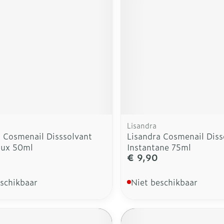
rging
Supplementen
Insectenw
n
Mondmaskers
middelen
nissen
d -
uid
id
Lisandra
a Cosmenail Disssolvant
Lisandra Cosmenail Diss
oux 50ml
Instantane 75ml
€ 9,90
Zelfbruiner
Scheren
eschikbaar
Niet beschikbaar