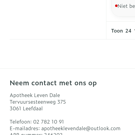
Niet b
Toon
Neem contact met ons op
Apotheek Leven Dale
Tervuursesteenweg 375
3061
Leefdaal
Telefoon:
02 782 10 91
E-mailadres:
apotheeklevendale@
outlook.com
APB nummer:
246202