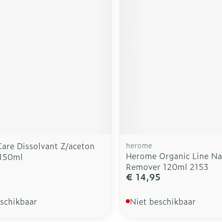
Care Dissolvant Z/aceton
herome
Herome Organic Line Nai
150ml
Remover 120ml 2153
€ 14,95
eschikbaar
Niet beschikbaar