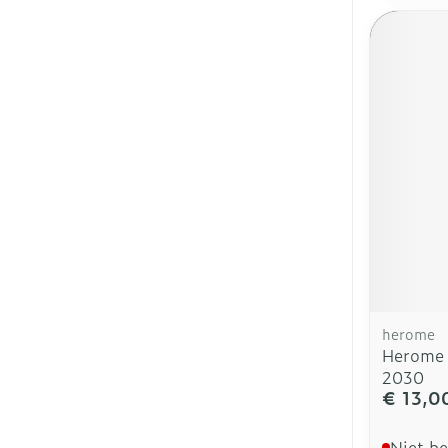
herome
Herome 
2030
€ 13,0
Niet b