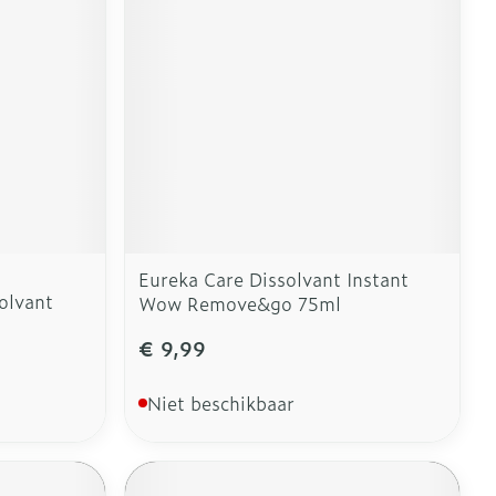
erende
Parfums en
geurproducten
Eureka Care Dissolvant Instant
olvant
Wow Remove&go 75ml
€ 9,99
CBD
Niet beschikbaar