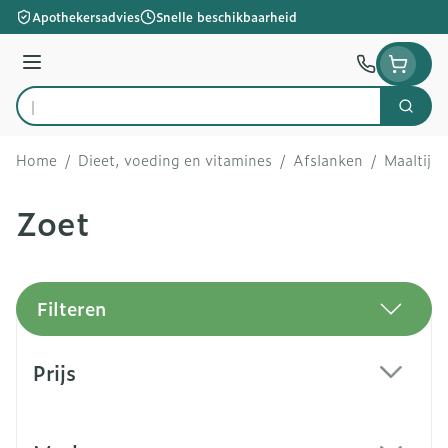
Ga naar de inhoud
Apothekersadvies
Snelle beschikbaarheid
Menu
Zoek
Product, merk, categorie...
Home
/
Dieet, voeding en vitamines
/
Afslanken
/
Maaltijd
Zoet
Filteren
Doorgaan naar productlijst
Prijs
filter