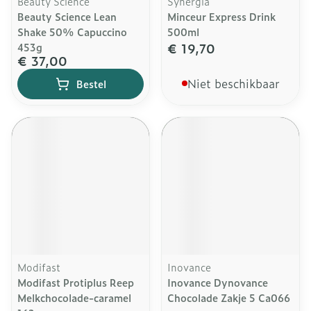
Beauty Science
Synergia
Beauty Science Lean
Minceur Express Drink
Shake 50% Capuccino
500ml
€ 19,70
453g
€ 37,00
Niet beschikbaar
Bestel
Modifast
Inovance
Modifast Protiplus Reep
Inovance Dynovance
Melkchocolade-caramel
Chocolade Zakje 5 Ca066