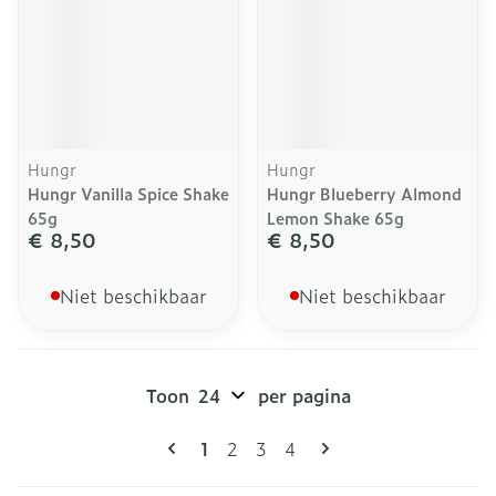
Hungr
Hungr
Hungr Vanilla Spice Shake
Hungr Blueberry Almond
65g
Lemon Shake 65g
€ 8,50
€ 8,50
Niet beschikbaar
Niet beschikbaar
Toon
per pagina
Pagina's
U lees momenteel pagina
Pagina
Pagina
Pagina
1
2
3
4