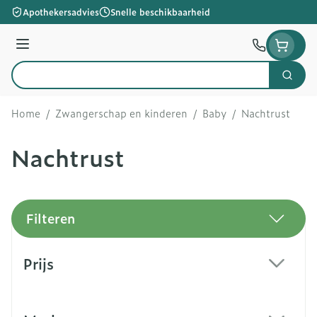
Ga naar de inhoud
Apothekersadvies
Snelle beschikbaarheid
Menu
Zoek
Product, merk, categorie...
Home
/
Zwangerschap en kinderen
/
Baby
/
Nachtrust
Nachtrust
Filteren
Doorgaan naar productlijst
Prijs
filter