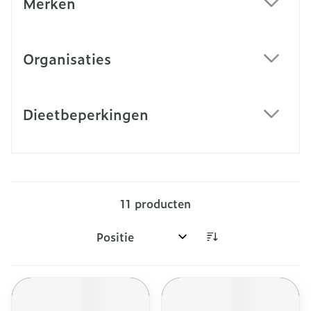
Merken
filter
Organisaties
filter
Dieetbeperkingen
filter
11
producten
Sorteer op: