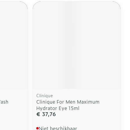
erende
Parfums en
geurproducten
Clinique
CBD
Wash
Clinique For Men Maximum
Hydrator Eye 15ml
€ 37,76
Niet beschikbaar