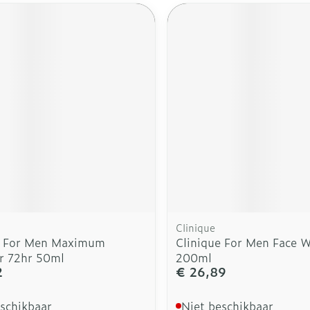
rging
Supplementen
Insectenw
n
Mondmaskers
middelen
nissen
d -
uid
id
Clinique
Zelfbruiner
Scheren
e For Men Maximum
Clinique For Men Face 
r 72hr 50ml
200ml
2
€ 26,89
eschikbaar
Niet beschikbaar