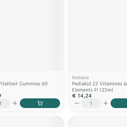
rging
Supplementen
Insectenw
n
Mondmaskers
middelen
nissen
d -
uid
id
Pediakid
Vitaliteit Gummies 60
Pediakid 22 Vitamines &
Elements Fl 125ml
9
€ 14,24
Zelfbruiner
Scheren
Aantal