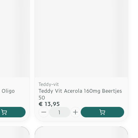
erende
Parfums en
geurproducten
Teddy-vit
 Oligo
Teddy Vit Acerola 160mg Beertjes
50
€ 13,95
CBD
Aantal