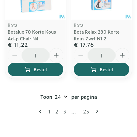
Bota
Bota
Botalux 70 Korte Kous
Bota Relax 280 Korte
Ad-p Chair N4
Kous Zwrt N1 2
€ 11,22
€ 17,76
Aantal
Aantal
Bestel
Bestel
Toon
per pagina
Pagina's
U lees momenteel pagina
Pagina
Pagina
Pagina
1
2
3
...
125