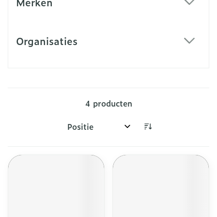
Merken
filter
Organisaties
filter
4
producten
Sorteer op: