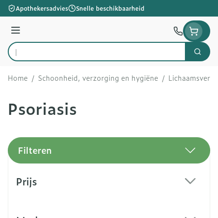
Ga naar de inhoud
Apothekersadvies
Snelle beschikbaarheid
Menu
Zoek
Product, merk, categorie...
Home
/
Schoonheid, verzorging en hygiëne
/
Lichaamsverzo
Psoriasis
Filteren
Doorgaan naar productlijst
Prijs
filter