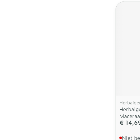
Herbalg
Herbalg
Maceraa
€ 14,6
Niet b