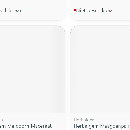
eschikbaar
Niet beschikbaar
em
Herbalgem
em Meidoorn Maceraat
Herbalgem Maagdenpal