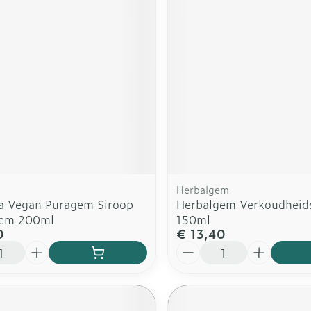
rging
Supplementen
Insectenw
n
Mondmaskers
middelen
nissen
d -
uid
id
Herbalgem
a Vegan Puragem Siroop
Herbalgem Verkoudheid
dem 200ml
150ml
0
€ 13,40
Zelfbruiner
Scheren
Aantal