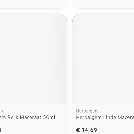
em
Herbalgem
em Berk Maceraat 50ml
Herbalgem Linde Macera
4
€ 14,69