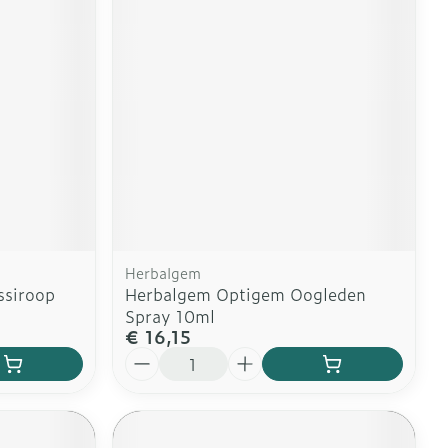
erende
Parfums en
geurproducten
Herbalgem
ssiroop
Herbalgem Optigem Oogleden
Spray 10ml
€ 16,15
CBD
Aantal