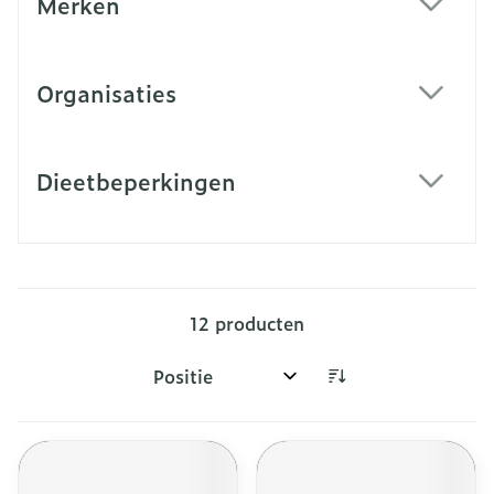
Merken
filter
Organisaties
filter
Dieetbeperkingen
filter
12
producten
Sorteer op: