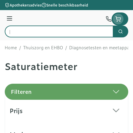
Ga naar de inhoud
Apothekersadvies
Snelle beschikbaarheid
Menu
Zoek
Product, merk, categorie...
Home
/
Thuiszorg en EHBO
/
Diagnosetesten en meetappar
Saturatiemeter
Filteren
Doorgaan naar productlijst
Prijs
filter