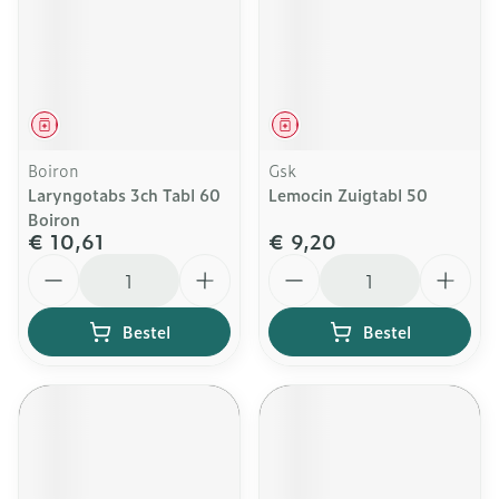
Geneesmiddel
Geneesmiddel
Boiron
Gsk
Laryngotabs 3ch Tabl 60
Lemocin Zuigtabl 50
Boiron
€ 10,61
€ 9,20
Aantal
Aantal
Bestel
Bestel