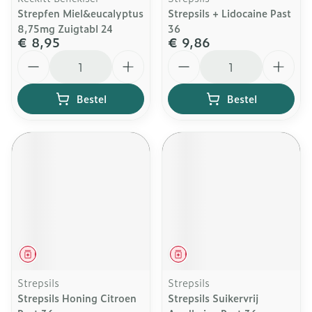
Strepfen Miel&eucalyptus
Strepsils + Lidocaine Past
8,75mg Zuigtabl 24
36
€ 8,95
€ 9,86
Aantal
Aantal
Bestel
Bestel
Geneesmiddel
Geneesmiddel
Strepsils
Strepsils
Strepsils Honing Citroen
Strepsils Suikervrij