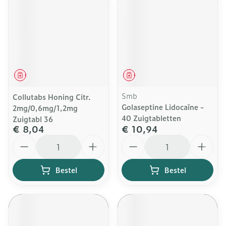
Geneesmiddel
Geneesmiddel
Smb
Collutabs Honing Citr.
Golaseptine Lidocaïne -
2mg/0,6mg/1,2mg
40 Zuigtabletten
Zuigtabl 36
€ 8,04
€ 10,94
Aantal
Aantal
Bestel
Bestel