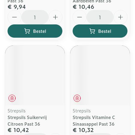
Past 36
Aardbeien Past 36
€ 9,94
€ 10,46
Aantal
Aantal
Bestel
Bestel
Geneesmiddel
Geneesmiddel
Strepsils
Strepsils
Strepsils Suikervrij
Strepsils Vitamine C
Citroen Past 36
Sinaasappel Past 36
€ 10,42
€ 10,32