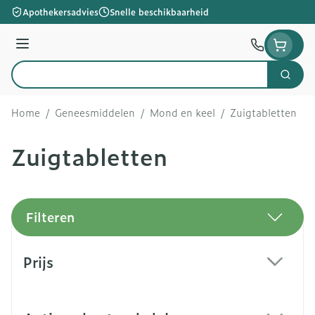
Ga naar de inhoud
Apothekersadvies
Snelle beschikbaarheid
Menu
Zoek
Product, merk, categorie...
Home
/
Geneesmiddelen
/
Mond en keel
/
Zuigtabletten
Zuigtabletten
Filteren
Doorgaan naar productlijst
Prijs
filter