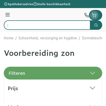
Ga naar de inhoud
Apothekersadvies
Snelle beschikbaarheid
Menu
Zoek
Product, merk, categorie...
Home
/
Schoonheid, verzorging en hygiëne
/
Zonnebescher
Voorbereiding zon
Filteren
Doorgaan naar productlijst
Prijs
filter