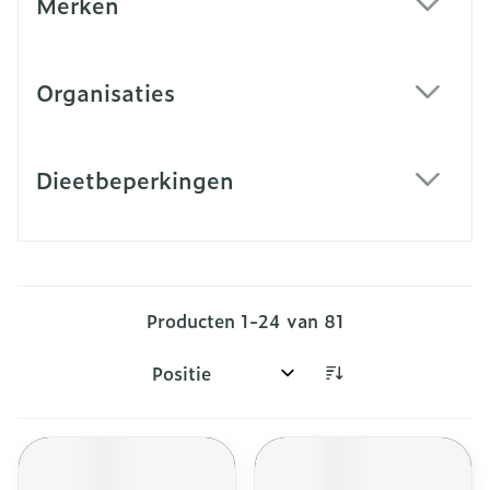
Merken
filter
Organisaties
filter
Dieetbeperkingen
filter
Producten
1
-
24
van
81
Sorteer op: