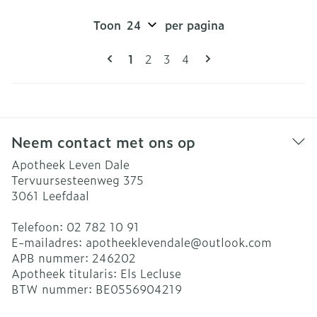
Toon
per pagina
Pagina's
U lees momenteel pagina
Pagina
Pagina
Pagina
1
2
3
4
Neem contact met ons op
Apotheek Leven Dale
Tervuursesteenweg 375
3061
Leefdaal
Telefoon:
02 782 10 91
E-mailadres:
apotheeklevendale@
outlook.com
APB nummer:
246202
Apotheek titularis:
Els Lecluse
BTW nummer:
BE0556904219