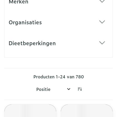
Merken
filter
Organisaties
filter
Dieetbeperkingen
filter
Producten
1
-
24
van
780
Sorteer op: