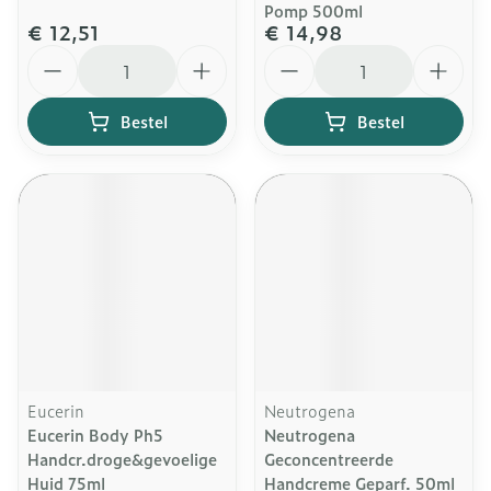
Pomp 500ml
€ 12,51
€ 14,98
Aantal
Aantal
Bestel
Bestel
Eucerin
Neutrogena
Eucerin Body Ph5
Neutrogena
Handcr.droge&gevoelige
Geconcentreerde
Huid 75ml
Handcreme Geparf. 50ml