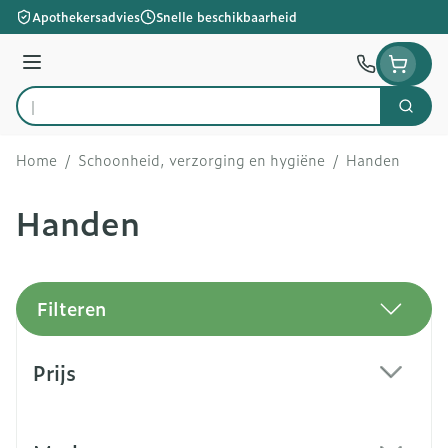
Ga naar de inhoud
Apothekersadvies
Snelle beschikbaarheid
Menu
Zoek
Product, merk, categorie...
Home
/
Schoonheid, verzorging en hygiëne
/
Handen
Handen
Filteren
Doorgaan naar productlijst
Prijs
filter