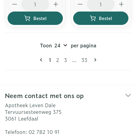
Bestel
Bestel
Toon
per pagina
Pagina's
U lees momenteel pagina
Pagina
Pagina
Pagina
1
2
3
...
33
Neem contact met ons op
Apotheek Leven Dale
Tervuursesteenweg 375
3061
Leefdaal
Telefoon:
02 782 10 91