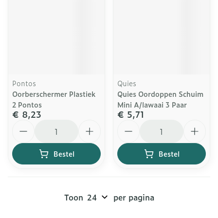
Pontos
Quies
Oorberschermer Plastiek
Quies Oordoppen Schuim
2 Pontos
Mini A/lawaai 3 Paar
€ 8,23
€ 5,71
Aantal
Aantal
Bestel
Bestel
Toon
per pagina
Pagina's