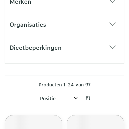
Merken
filter
Organisaties
filter
Dieetbeperkingen
filter
Producten
1
-
24
van
97
Sorteer op: