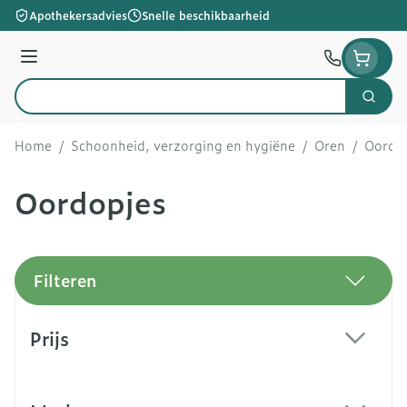
Ga naar de inhoud
Apothekersadvies
Snelle beschikbaarheid
Menu
Zoek
Product, merk, categorie...
Home
/
Schoonheid, verzorging en hygiëne
/
Oren
/
Oordo
Oordopjes
Filteren
Doorgaan naar productlijst
Prijs
filter