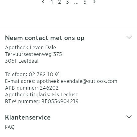
U lees momenteel pagina
Pagina
Pagina
Pagina
1
2
3
...
5
Neem contact met ons op
Apotheek Leven Dale
Tervuursesteenweg 375
3061
Leefdaal
Telefoon:
02 782 10 91
E-mailadres:
apotheeklevendale@
outlook.com
APB nummer:
246202
Apotheek titularis:
Els Lecluse
BTW nummer:
BE0556904219
Klantenservice
FAQ