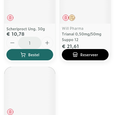
Geneesmiddel
Geneesmiddel
Op voorschrift
Will Pharma
Scheriproct Ung. 30g
€ 10,78
Trianal 0,50mg/50mg
Aantal
Suppo 12
€ 21,61
Bestel
Reserveer
Geneesmiddel