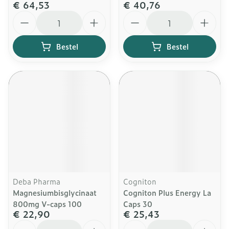
€ 64,53
€ 40,76
Aantal
Aantal
Bestel
Bestel
Deba Pharma
Cogniton
Magnesiumbisglycinaat
Cogniton Plus Energy La
800mg V-caps 100
Caps 30
€ 22,90
€ 25,43
Aantal
Aantal