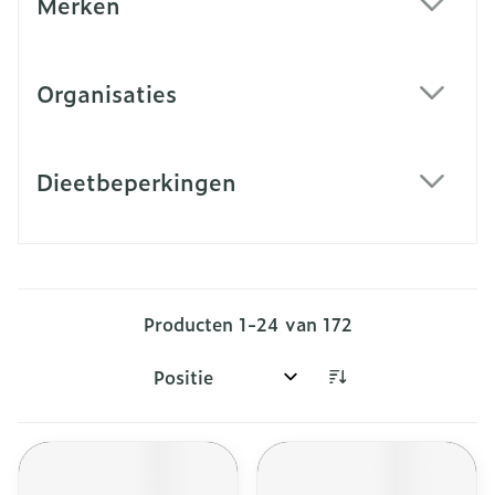
Merken
filter
Organisaties
filter
Dieetbeperkingen
filter
Producten
1
-
24
van
172
Sorteer op: