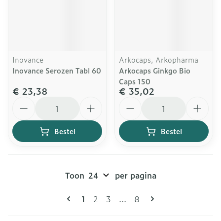
Inovance
Arkocaps, Arkopharma
Inovance Serozen Tabl 60
Arkocaps Ginkgo Bio
Caps 150
€ 23,38
€ 35,02
Aantal
Aantal
Bestel
Bestel
Toon
per pagina
Pagina's
U lees momenteel pagina
Pagina
Pagina
Pagina
1
2
3
...
8