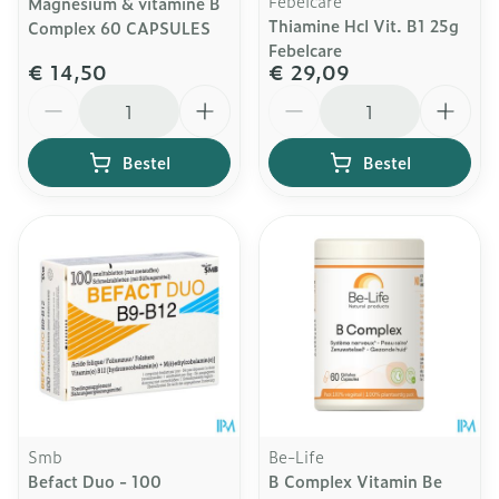
Febelcare
Magnesium & vitamine B
Thiamine Hcl Vit. B1 25g
Complex 60 CAPSULES
Febelcare
€ 14,50
€ 29,09
Aantal
Aantal
Bestel
Bestel
Smb
Be-Life
Befact Duo - 100
B Complex Vitamin Be