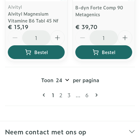
Alvityl
B-dyn Forte Comp 90
Alvityl Magnesium
Metagenics
Vitamine B6 Tabl 45 Nf
€ 15,19
€ 39,70
Aantal
Aantal
Bestel
Bestel
Toon
per pagina
Pagina's
U lees momenteel pagina
Pagina
Pagina
Pagina
1
2
3
...
6
Neem contact met ons op