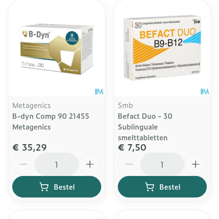
Metagenics
Smb
B-dyn Comp 90 21455
Befact Duo - 30
Metagenics
Sublinguale
smelttabletten
€ 35,29
€ 7,50
Aantal
Aantal
Bestel
Bestel