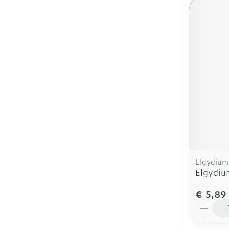
Elgydium
Elgydiu
€ 5,89
Aantal