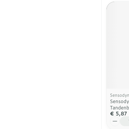
Sensody
Sensody
Tandenb
€ 5,87
Aantal