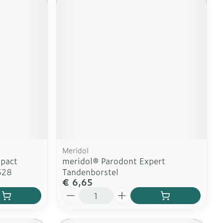
Meridol
pact
meridol® Parodont Expert
528
Tandenborstel
€ 6,65
Aantal