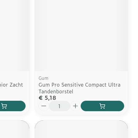
erende
Parfums en
geurproducten
Gum
ior Zacht
Gum Pro Sensitive Compact Ultra
Tandenborstel
€ 5,18
Aantal
CBD