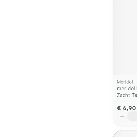
Meridol
meridol
Zacht T
€ 6,90
Aantal