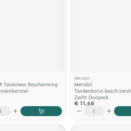
Meridol
® Tandvlees Bescherming
Meridol
andenborstel
Tandenborst.besch.tand
Zacht Duopack
€ 11,68
Aantal