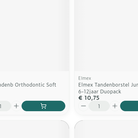
rging
Supplementen
Insectenw
n
Mondmaskers
middelen
nissen
d -
uid
id
Elmex
denb Orthodontic Soft
Elmex Tandenborstel Jun
6-12jaar Duopack
€ 10,75
Aantal
Zelfbruiner
Scheren