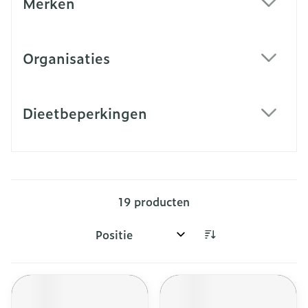
Merken
filter
Organisaties
filter
Dieetbeperkingen
filter
19
producten
Sorteer op: