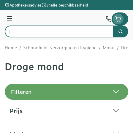
Ga naar de inhoud
Apothekersadvies
Snelle beschikbaarheid
Menu
Zoek
Product, merk, categorie...
Home
/
Schoonheid, verzorging en hygiëne
/
Mond
/
Drog
Droge mond
Filteren
Doorgaan naar productlijst
Prijs
filter