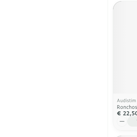
Audistim
Ronchos
€ 22,5
Aantal