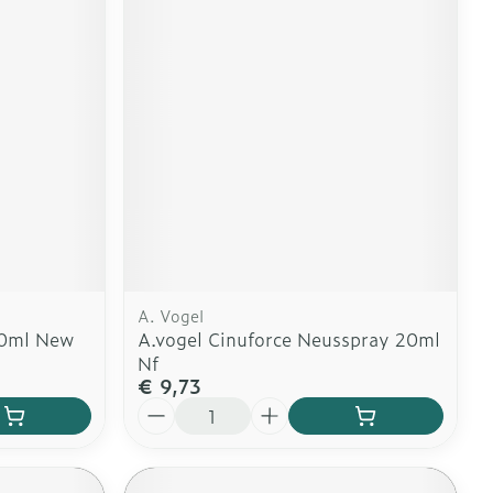
A. Vogel
20ml New
A.vogel Cinuforce Neusspray 20ml
Nf
€ 9,73
Aantal