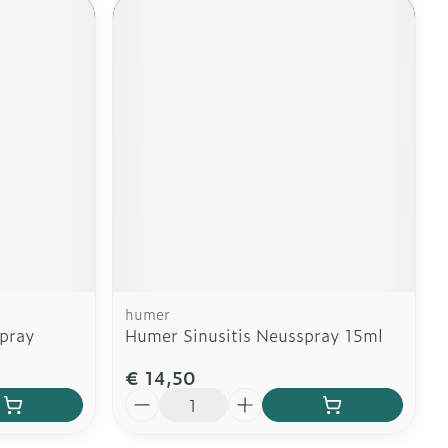
humer
spray
Humer Sinusitis Neusspray 15ml
€ 14,50
Aantal