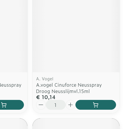
erende
Parfums en
geurproducten
A. Vogel
Neusspray
A.vogel Cinuforce Neusspray
Droog Neusslijmvl.15ml
€ 10,14
CBD
Aantal