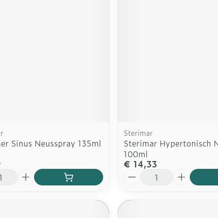
rging
Supplementen
Insectenw
n
Mondmaskers
middelen
nissen
d -
uid
id
r
Sterimar
er Sinus Neusspray 135ml
Sterimar Hypertonisch 
100ml
9
€ 14,33
Zelfbruiner
Scheren
Aantal