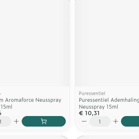
m
Puressentiel
m Aromaforce Neusspray
Puressentiel Ademhalin
 15ml
Neusspray 15ml
6
€ 10,31
Aantal