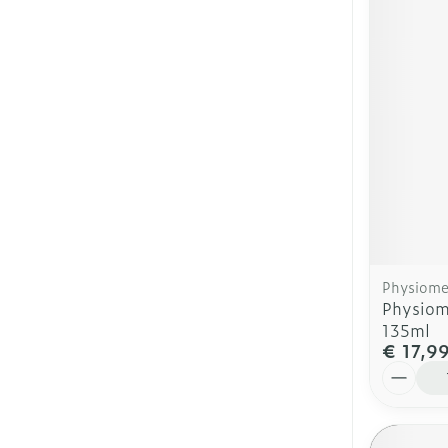
Physiome
Physiom
135ml
€ 17,9
Aantal