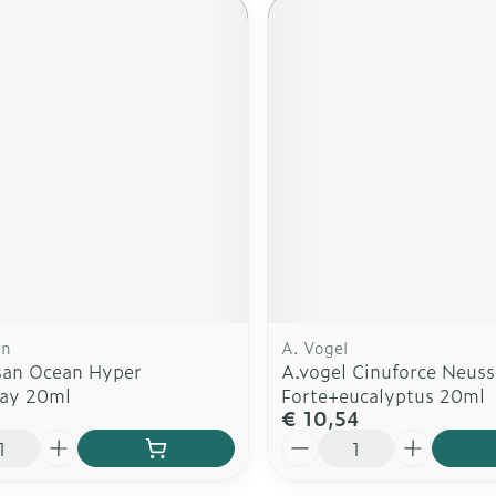
an
A. Vogel
san Ocean Hyper
A.vogel Cinuforce Neus
ay 20ml
Forte+eucalyptus 20ml
€ 10,54
Aantal