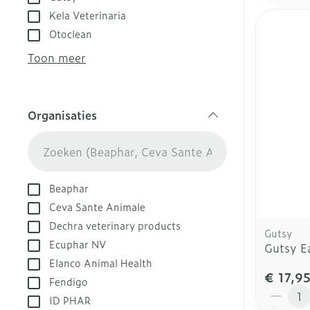
zuurstof
Voeten en be
Zware benen
Kela Veterinaria
Aerosol toest
Droge voeten,
Tabletten
Otoclean
kloven
Aerosol acces
Creme, gel en
Toon meer
Blaren
Zuurstof
Eelt
Ademhalingsst
Organisaties
Eksteroog - l
filter
Toon meer
Spieren en ge
Beaphar
Specifiek vo
Naalden en sp
Ceva Sante Animale
Dechra veterinary products
Infecties
Lichaamsverz
Spuiten
Gutsy
Ecuphar NV
Gutsy E
Deodorant
Oplossing voor
Elanco Animal Health
Gezichtsverzo
Naalden
€ 17,9
Luizen
Fendigo
Aantal
Naalden voor 
ID PHAR