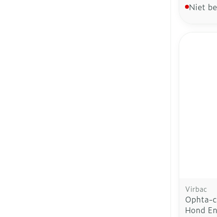
Niet b
Virbac
Ophta-c
Hond En