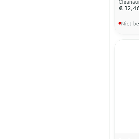
Cleanaur
€ 12,4
Niet b