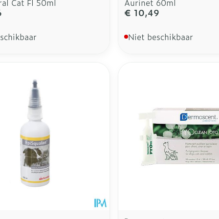
al Cat Fl 50ml
Aurinet 60ml
6
€ 10,49
eschikbaar
Niet beschikbaar