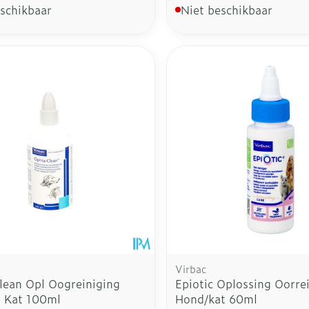
eschikbaar
Niet beschikbaar
Virbac
lean Opl Oogreiniging
Epiotic Oplossing Oorre
 Kat 100ml
Hond/kat 60ml