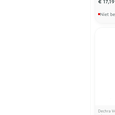
€ 17,19
Niet b
Dechra V