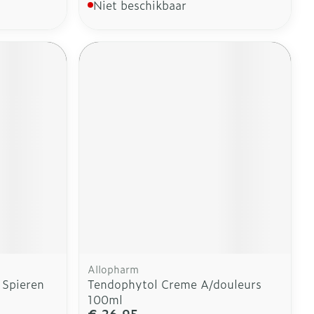
Niet beschikbaar
Allopharm
 Spieren
Tendophytol Creme A/douleurs
100ml
€ 26,95