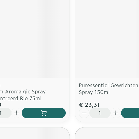
rging
Supplementen
Insectenw
n
Mondmaskers
middelen
nissen
d -
uid
id
m
Puressentiel Gewrichten
m Aromalgic Spray
Spray 150ml
ntreerd Bio 75ml
0
€ 23,31
Zelfbruiner
Scheren
Aantal