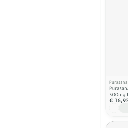
Purasana
Purasan
300mg B
€ 16,9
Aantal