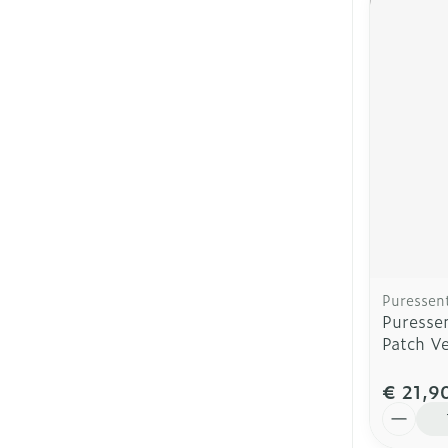
Puressent
Puressen
Patch V
€ 21,9
Aantal