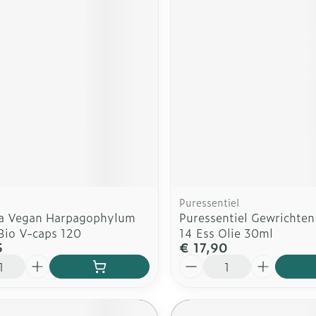
Puressentiel
a Vegan Harpagophylum
Puressentiel Gewrichte
io V-caps 120
14 Ess Olie 30ml
5
€ 17,90
Aantal