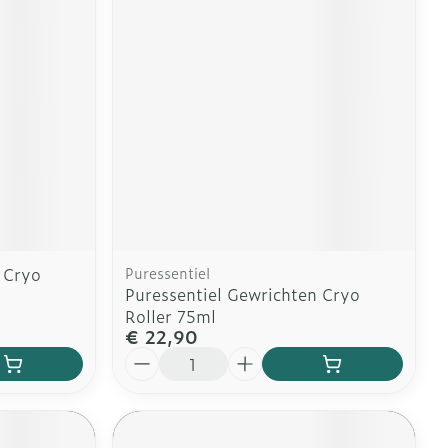
erende
Parfums en
geurproducten
 Cryo
Puressentiel
Puressentiel Gewrichten Cryo
Roller 75ml
€ 22,90
CBD
Aantal