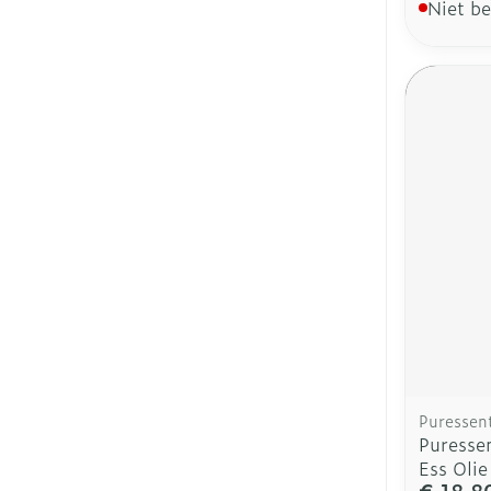
Niet b
Puressent
Puresse
Ess Oli
€ 18,8