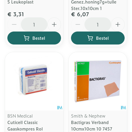
5 Leukoplast
Genez.honing7g+tulle
Ster.10x10cm 1
€ 3,31
€ 6,07
Aantal
Aantal
Bestel
Bestel
BSN Medical
Smith & Nephew
Cuticell Classic
Bactigras Verband
Gaaskompres Rol
10cmx10cm 10 7457