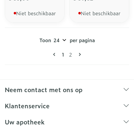
Niet beschikbaar
Niet beschikbaar
Toon
per pagina
Pagina's
U lees momenteel pagina
Pagina
1
2
Neem contact met ons op
Klantenservice
Uw apotheek