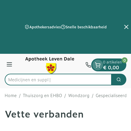
Dia 2 van 2
Ga naar de inhoud
Apothekersadvies
Snelle beschikbaarheid
0
0 artikelen
Menu
€ 0,00
Zoek
Product, merk, categorie...
Home
/
Thuiszorg en EHBO
/
Wondzorg
/
Gespecialiseerd
Vette verbanden