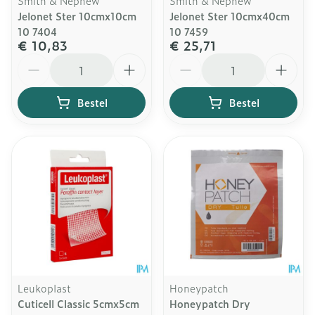
Smith & Nephew
Smith & Nephew
Jelonet Ster 10cmx10cm
Jelonet Ster 10cmx40cm
10 7404
10 7459
€ 10,83
€ 25,71
Aantal
Aantal
Bestel
Bestel
Leukoplast
Honeypatch
Cuticell Classic 5cmx5cm
Honeypatch Dry