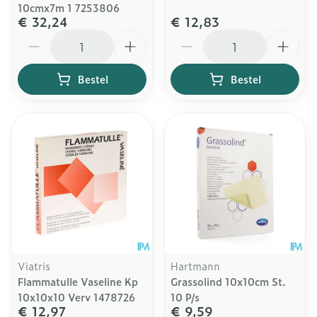
10cmx7m 1 7253806
€ 32,24
€ 12,83
Aantal
Aantal
Bestel
Bestel
Viatris
Hartmann
Flammatulle Vaseline Kp
Grassolind 10x10cm St.
10x10x10 Verv 1478726
10 P/s
€ 12,97
€ 9,59