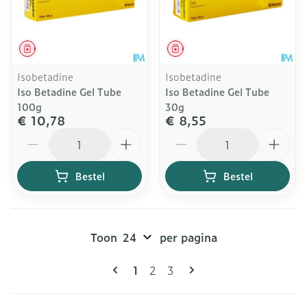
Geneesmiddel
Geneesmiddel
Isobetadine
Isobetadine
Iso Betadine Gel Tube
Iso Betadine Gel Tube
100g
30g
€ 10,78
€ 8,55
Aantal
Aantal
Bestel
Bestel
Toon
per pagina
Pagina's
U lees momenteel pagina
Pagina
Pagina
1
2
3