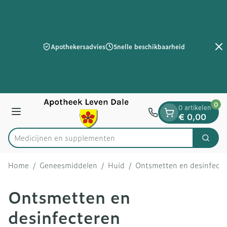
Dia 2 van 2
Ga naar de inhoud
Apothekersadvies
Snelle beschikbaarheid
0
0 artikelen
Menu
€ 0,00
Medicij
Zoek
Product, merk, categorie...
Home
/
Geneesmiddelen
/
Huid
/
Ontsmetten en desinfecte
Ontsmetten en
desinfecteren