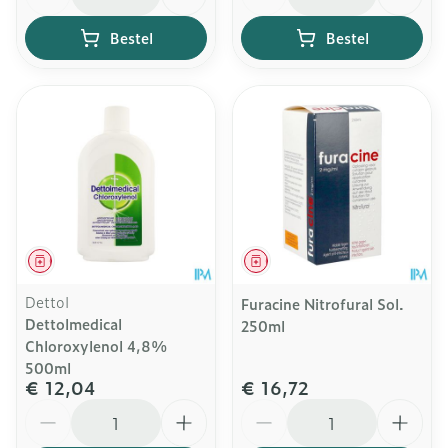
Bestel
Bestel
Geneesmiddel
Geneesmiddel
Dettol
Furacine Nitrofural Sol.
Dettolmedical
250ml
Chloroxylenol 4,8%
500ml
€ 12,04
€ 16,72
Aantal
Aantal