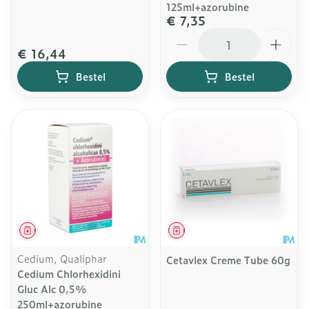
125ml+azorubine
€ 7,35
Aantal
€ 16,44
Bestel
Bestel
Geneesmiddel
Geneesmiddel
Cedium, Qualiphar
Cetavlex Creme Tube 60g
Cedium Chlorhexidini
Gluc Alc 0,5%
250ml+azorubine