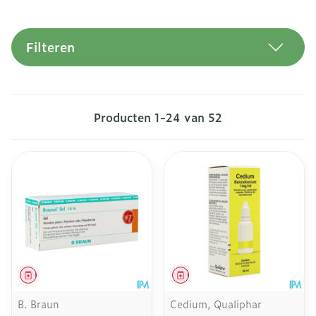
Filteren
Producten
1
-
24
van
52
Geneesmiddel
Geneesmiddel
B. Braun
Cedium, Qualiphar