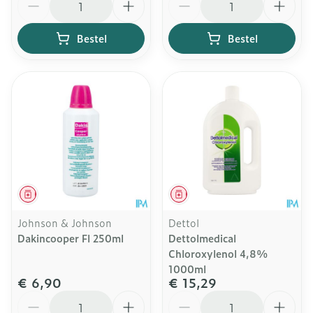
Bestel
Bestel
Geneesmiddel
Geneesmiddel
Johnson & Johnson
Dettol
Dakincooper Fl 250ml
Dettolmedical
Chloroxylenol 4,8%
1000ml
€ 6,90
€ 15,29
Aantal
Aantal