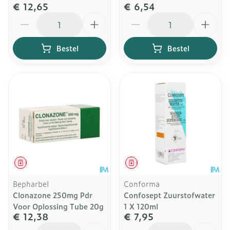
€ 12,65
€ 6,54
Aantal
Aantal
Bestel
Bestel
Geneesmiddel
Geneesmiddel
Bepharbel
Conforma
Clonazone 250mg Pdr
Confosept Zuurstofwater
Voor Oplossing Tube 20g
1 X 120ml
€ 12,38
€ 7,95
Aantal
Aantal