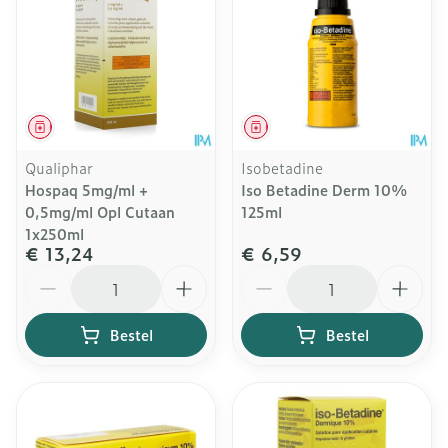
Geneesmiddel
Geneesmiddel
Qualiphar
Isobetadine
Hospaq 5mg/ml +
Iso Betadine Derm 10%
0,5mg/ml Opl Cutaan
125ml
1x250ml
€ 13,24
€ 6,59
Aantal
Aantal
Bestel
Bestel