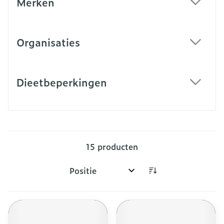
Merken
filter
Organisaties
filter
Dieetbeperkingen
filter
15
producten
Sorteer op: