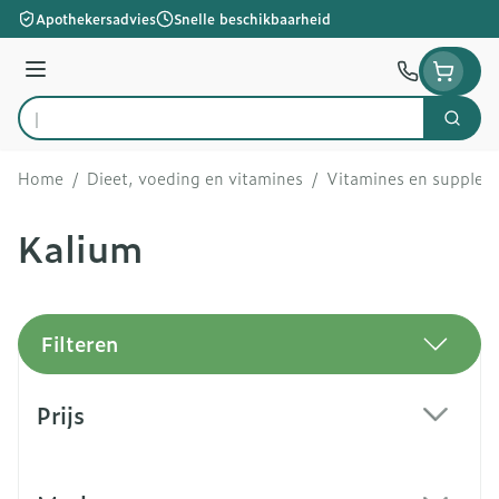
Ga naar de inhoud
Apothekersadvies
Snelle beschikbaarheid
Menu
Zoek
Product, merk, categorie...
Home
/
Dieet, voeding en vitamines
/
Vitamines en supple
Kalium
Filteren
Doorgaan naar productlijst
Prijs
filter