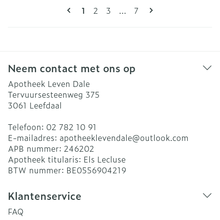
Pagina's
U lees momenteel pagina
Pagina
Pagina
Pagina
1
2
3
...
7
Neem contact met ons op
Apotheek Leven Dale
Tervuursesteenweg 375
3061
Leefdaal
Telefoon:
02 782 10 91
E-mailadres:
apotheeklevendale@
outlook.com
APB nummer:
246202
Apotheek titularis:
Els Lecluse
BTW nummer:
BE0556904219
Klantenservice
FAQ