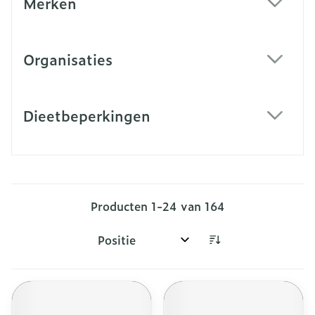
Merken
filter
Organisaties
filter
Dieetbeperkingen
filter
Producten
1
-
24
van
164
Sorteer op: