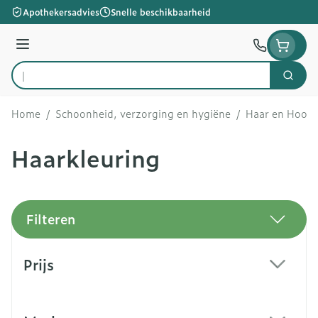
Ga naar de inhoud
Apothekersadvies
Snelle beschikbaarheid
Menu
Zoek
Product, merk, categorie...
Home
/
Schoonheid, verzorging en hygiëne
/
Haar en Hoofd
Haarkleuring
Filteren
Doorgaan naar productlijst
Prijs
filter