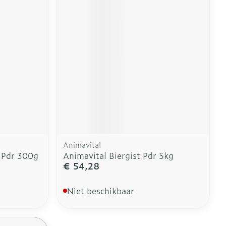
erende
Parfums en
geurproducten
Animavital
 Pdr 300g
Animavital Biergist Pdr 5kg
€ 54,28
CBD
Niet beschikbaar