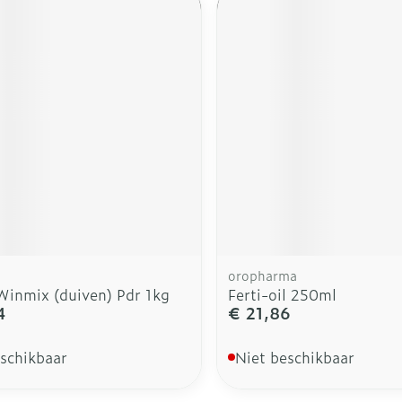
oropharma
inmix (duiven) Pdr 1kg
Ferti-oil 250ml
4
€ 21,86
eschikbaar
Niet beschikbaar