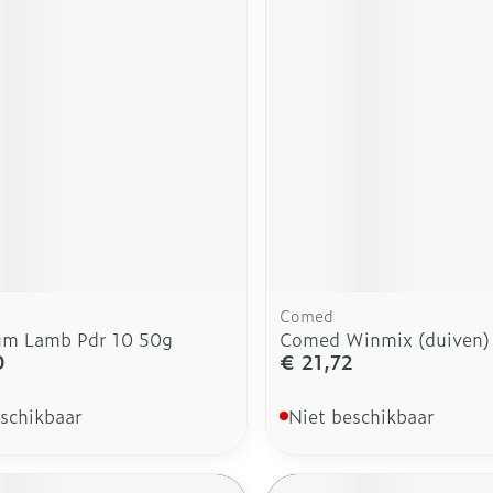
rging
Supplementen
Insectenw
n
Mondmaskers
middelen
nissen
d -
uid
id
Comed
um Lamb Pdr 10 50g
Comed Winmix (duiven)
0
€ 21,72
Zelfbruiner
Scheren
eschikbaar
Niet beschikbaar