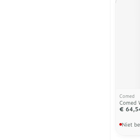
Comed
Comed W
€ 64,5
Niet b